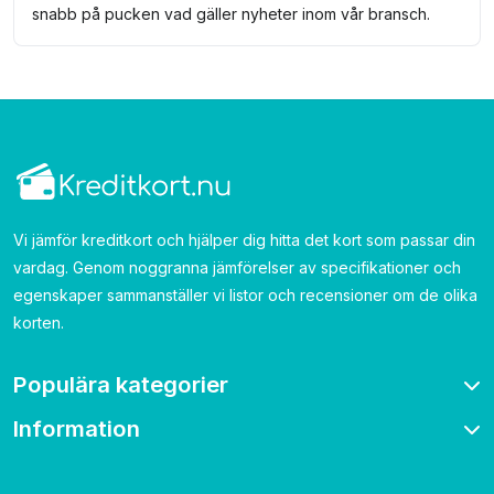
snabb på pucken vad gäller nyheter inom vår bransch.
Vi jämför kreditkort och hjälper dig hitta det kort som passar din
vardag. Genom noggranna jämförelser av specifikationer och
egenskaper sammanställer vi listor och recensioner om de olika
korten.
Populära kategorier
Information
Bonuskort
Bensinkort
Om oss
Resekort