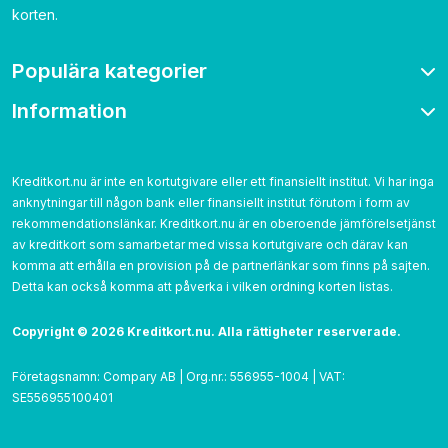
korten.
Populära kategorier
Information
Bonuskort
Bensinkort
Om oss
Resekort
Kontakta
Kreditkort.nu är inte en kortutgivare eller ett finansiellt institut. Vi har inga
Cashback
anknytningar till någon bank eller finansiellt institut förutom i form av
Betygsättning
Utan årsavgift
rekommendationslänkar. Kreditkort.nu är en oberoende jämförelsetjänst
Cookies
av kreditkort som samarbetar med vissa kortutgivare och därav kan
Utan UC
Integritetspolicy
komma att erhålla en provision på de partnerlänkar som finns på sajten.
Detta kan också komma att påverka i vilken ordning korten listas.‌
Användarvillkor
Copyright © 2026 Kreditkort.nu. Alla rättigheter reserverade.
Företagsnamn: Compary AB | Org.nr.: 556955-1004 | VAT:
SE556955100401