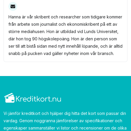
Hanna är vår skribent och researcher som tidigare kommer
från arbete som journalist och ekonomiskribent på ett av
större mediahusen. Hon är utbildad vid Lunds Universitet,
där hon tog 90 högskolepoäng. Hon är den person som
ser till att bistå sidan med nytt innehåll löpande, och är alltid
snabb på pucken vad gäller nyheter inom vår bransch.
Vi jämför kreditkort och hjälper dig hitta det kort som passar din
vardag. Genom noggranna jämförelser av specifikationer och
egenskaper sammanställer vi listor och recensioner om de olika