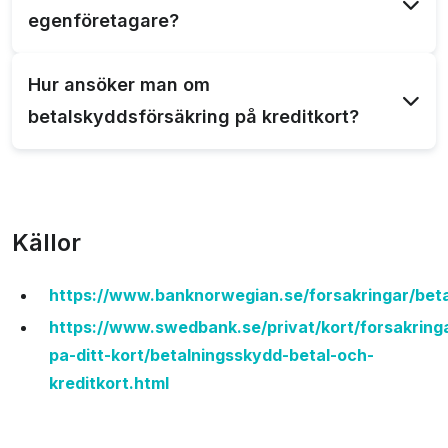
egenföretagare?
Om du blir sjuk eller skadar dig kan betalskyddet
Hur ansöker man om
täcka kostnader för att täcka förlorad inkomst.
betalskyddsförsäkring på kreditkort?
Du kan ansöka om betalskydd när du ansöker om
kreditkortet eller när som helst efteråt genom att
logga in på din bank eller kreditkortsleverantörs
Källor
hemsida. Du kan också behöva fylla i en blankett
eller ge ytterligare information för att ansöka.
https://www.banknorwegian.se/forsakringar/bet
https://www.swedbank.se/privat/kort/forsakring
pa-ditt-kort/betalningsskydd-betal-och-
kreditkort.html