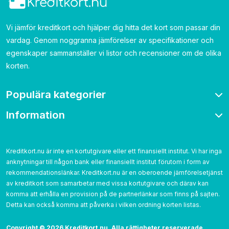
Vi jämför kreditkort och hjälper dig hitta det kort som passar din
vardag. Genom noggranna jämförelser av specifikationer och
egenskaper sammanställer vi listor och recensioner om de olika
korten.
Populära kategorier
Information
Bonuskort
Bensinkort
Om oss
Resekort
Kontakta
Kreditkort.nu är inte en kortutgivare eller ett finansiellt institut. Vi har inga
Cashback
anknytningar till någon bank eller finansiellt institut förutom i form av
Betygsättning
Utan årsavgift
rekommendationslänkar. Kreditkort.nu är en oberoende jämförelsetjänst
Cookies
av kreditkort som samarbetar med vissa kortutgivare och därav kan
Utan UC
Integritetspolicy
komma att erhålla en provision på de partnerlänkar som finns på sajten.
Detta kan också komma att påverka i vilken ordning korten listas.‌
Användarvillkor
Copyright © 2026 Kreditkort.nu. Alla rättigheter reserverade.