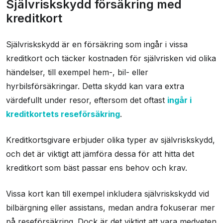
Självriskskydd försäkring med
Vad är självrisk?
kreditkort
Olika typer av självriskskydd
Självriskskydd är en försäkring som ingår i vissa
Hur kreditgivare hanterar självrisken
kreditkort och täcker kostnaden för självrisken vid olika
Fördelar och nackdelar med självriskskydd
händelser, till exempel hem-, bil- eller
Jämföra och välja kreditkort med självriskskydd
hyrbilsförsäkringar. Detta skydd kan vara extra
värdefullt under resor, eftersom det oftast
ingår i
Tips för att undvika bedrägliga utgifter
kreditkortets reseförsäkring
.
Vanliga frågor om kreditkort med självriskskydd
Kreditkortsgivare erbjuder olika typer av självriskskydd,
och det är viktigt att jämföra dessa för att hitta det
kreditkort som bäst passar ens behov och krav.
Vissa kort kan till exempel inkludera självriskskydd vid
bilbärgning eller assistans, medan andra fokuserar mer
på reseförsäkring. Dock är det viktigt att vara medveten