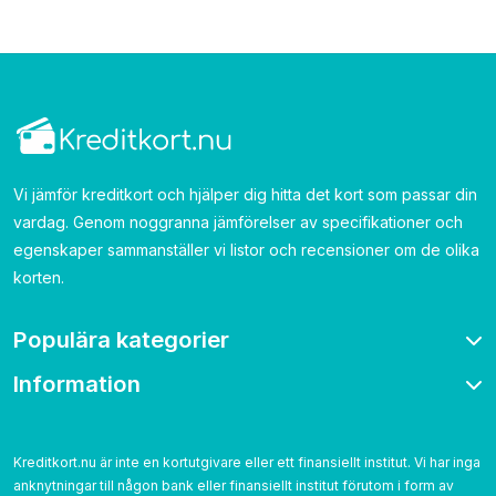
Vi jämför kreditkort och hjälper dig hitta det kort som passar din
vardag. Genom noggranna jämförelser av specifikationer och
egenskaper sammanställer vi listor och recensioner om de olika
korten.
Populära kategorier
Information
Bonuskort
Bensinkort
Om oss
Resekort
Kontakta
Kreditkort.nu är inte en kortutgivare eller ett finansiellt institut. Vi har inga
Cashback
anknytningar till någon bank eller finansiellt institut förutom i form av
Betygsättning