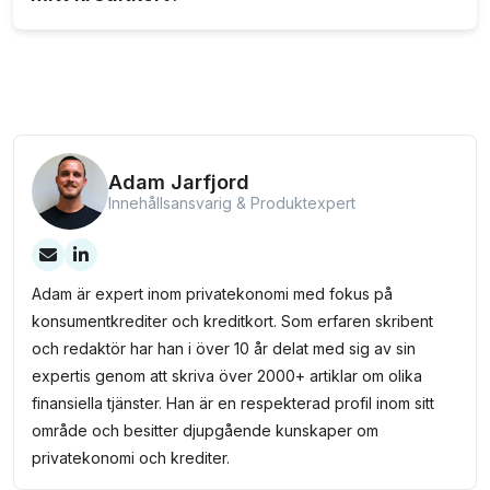
skydd beroende på kreditkortets villkor och
förmåner.
Aktivering av självriskeliminering kan ske genom att
använda kreditkortet vid betalning av resan eller
bilhyran. Kontrollera kortets villkor för exakta krav.
Adam Jarfjord
Innehållsansvarig & Produktexpert
Adam är expert inom privatekonomi med fokus på
konsumentkrediter och kreditkort. Som erfaren skribent
och redaktör har han i över 10 år delat med sig av sin
expertis genom att skriva över 2000+ artiklar om olika
finansiella tjänster. Han är en respekterad profil inom sitt
område och besitter djupgående kunskaper om
privatekonomi och krediter.