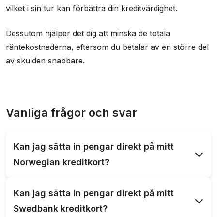
vilket i sin tur kan förbättra din kreditvärdighet.
Dessutom hjälper det dig att minska de totala
räntekostnaderna, eftersom du betalar av en större del
av skulden snabbare.
Vanliga frågor och svar
Kan jag sätta in pengar direkt på mitt
Norwegian kreditkort?
Ja, det går att sätta in pengar på ditt Norwegian
Kan jag sätta in pengar direkt på mitt
kreditkort. Det är dock viktigt att känna till regler
Swedbank kreditkort?
och villkor för specifika kortet.