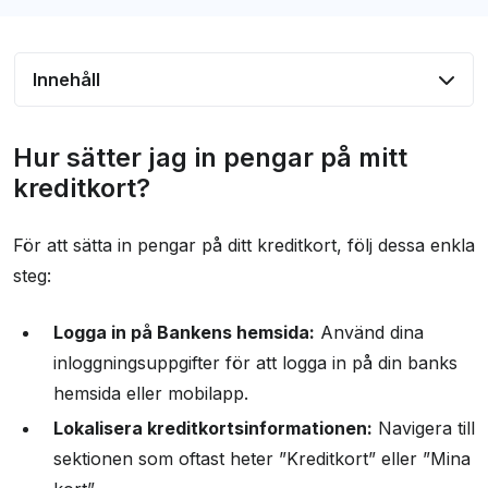
Innehåll
Hur sätter jag in pengar på mitt kreditkort?
Hur sätter jag in pengar på mitt
Metoder för insättning
kreditkort?
Villkor och avgifter
För att sätta in pengar på ditt kreditkort, följ dessa enkla
Fördelar med att sätta in pengar på ditt
steg:
kreditkort
Vanliga frågor och svar
Logga in på Bankens hemsida:
Använd dina
inloggningsuppgifter för att logga in på din banks
Andra läsvärda artiklar
hemsida eller mobilapp.
Lokalisera kreditkortsinformationen:
Navigera till
sektionen som oftast heter ”Kreditkort” eller ”Mina