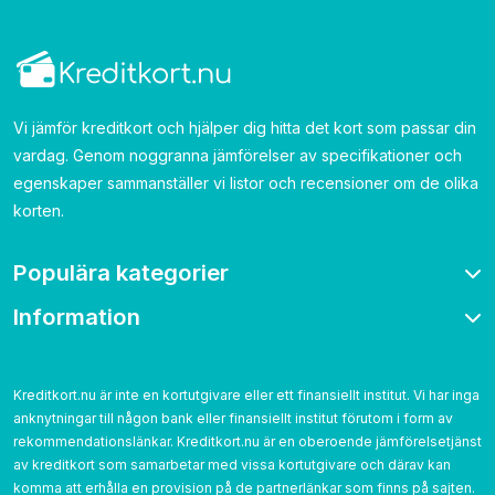
Vi jämför kreditkort och hjälper dig hitta det kort som passar din
vardag. Genom noggranna jämförelser av specifikationer och
egenskaper sammanställer vi listor och recensioner om de olika
korten.
Populära kategorier
Information
Bonuskort
Bensinkort
Om oss
Resekort
Kontakta
Kreditkort.nu är inte en kortutgivare eller ett finansiellt institut. Vi har inga
Cashback
anknytningar till någon bank eller finansiellt institut förutom i form av
Betygsättning
Utan årsavgift
rekommendationslänkar. Kreditkort.nu är en oberoende jämförelsetjänst
Cookies
av kreditkort som samarbetar med vissa kortutgivare och därav kan
Utan UC
Integritetspolicy
komma att erhålla en provision på de partnerlänkar som finns på sajten.