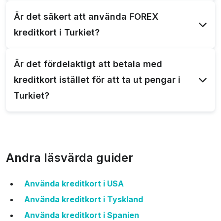
Du kan betala upp till din kreditgräns, som varierar
Är det säkert att använda FOREX
beroende på ditt kort. Kontrollera din gräns innan
kreditkort i Turkiet?
resan.
Ja, det är säkert att använda FOREX kreditkort i
Är det fördelaktigt att betala med
Turkiet, men var medveten om att det kanske inte
kreditkort istället för att ta ut pengar i
accepteras överallt.
Turkiet?
Det kan vara fördelaktigt att betala med kreditkort i
Turkiet, då du kan undvika uttagsavgifter och få
bättre växelkurs.
Andra läsvärda guider
Använda kreditkort i USA
Använda kreditkort i Tyskland
Använda kreditkort i Spanien