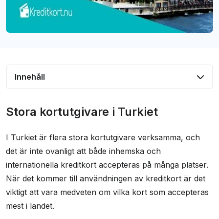
Innehåll
Stora kortutgivare i Turkiet
Stora kortutgivare i Turkiet
Avgifter vid användning av kreditkort på resan
I Turkiet är flera stora kortutgivare verksamma, och
Vi jämför villkor och avgifter för kort som
det är inte ovanligt att både inhemska och
passar resan
internationella kreditkort accepteras på många platser.
Kontanter är fortfarande vanligast trots ökad
När det kommer till användningen av kreditkort är det
användning av kreditkort
viktigt att vara medveten om vilka kort som accepteras
Vanliga frågor och svar
mest i landet.
Andra läsvärda guider