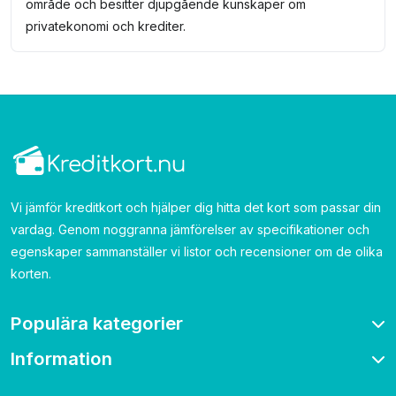
område och besitter djupgående kunskaper om
privatekonomi och krediter.
Vi jämför kreditkort och hjälper dig hitta det kort som passar din
vardag. Genom noggranna jämförelser av specifikationer och
egenskaper sammanställer vi listor och recensioner om de olika
korten.
Populära kategorier
Information
Bonuskort
Bensinkort