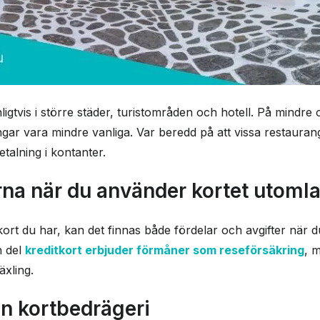
ligtvis i större städer, turistområden och hotell. På mindre
gar vara mindre vanliga. Var beredd på att vissa restaura
talning i kontanter.
rna när du använder kortet utoml
kort du har, kan det finnas både fördelar och avgifter när d
n del
kreditkort erbjuder förmåner som reseförsäkring
, 
äxling.
ån kortbedrägeri