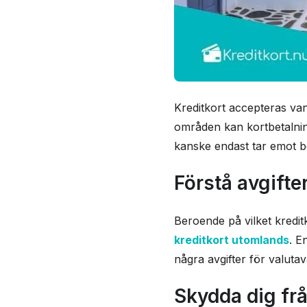
Kreditkort accepteras van
områden kan kortbetalnin
kanske endast tar emot be
Förstå avgifte
Beroende på vilket kredit
kreditkort utomlands
. E
några avgifter för valutav
Skydda dig fr