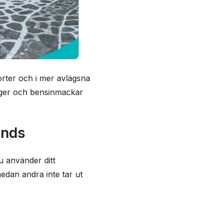
 orter och i mer avlägsna
nger och bensinmackar
ands
u använder ditt
medan andra inte tar ut