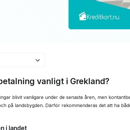
ng vanligt i
betalning vanligt i Grekland?
as kreditkort i
ingar blivit vanligare under de senaste åren, men kontantbe
 och på landsbygden. Därför rekommenderas det att ha båd
är du använder
n i landet