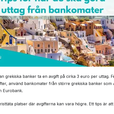
n grekiska banker ta en avgift på cirka 3 euro per uttag. F
fter, använd bankomater från större grekiska banker som A
h Eurobank.
sttäta platser där avgifterna kan vara högre. Ett tips är at