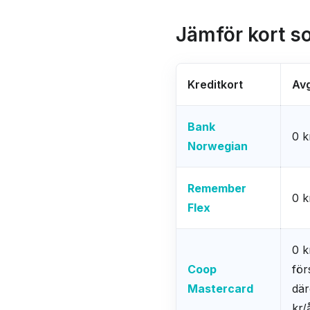
Jämför kort s
Kreditkort
Avg
Bank
0 k
Norwegian
Remember
0 k
Flex
0 k
Coop
för
Mastercard
där
kr/