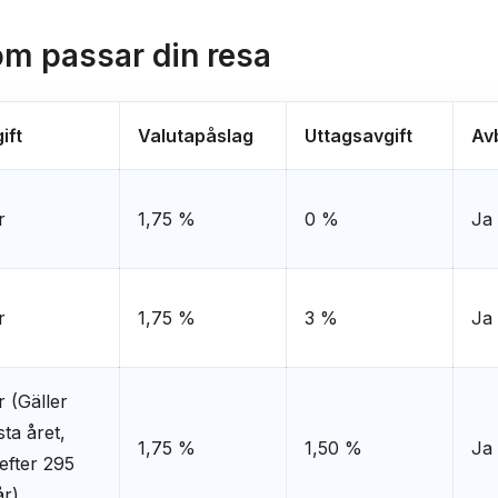
om passar din resa
ift
Valutapåslag
Uttagsavgift
Av
r
1,75 %
0 %
Ja
r
1,75 %
3 %
Ja
r (Gäller
sta året,
1,75 %
1,50 %
Ja
efter 295
år)