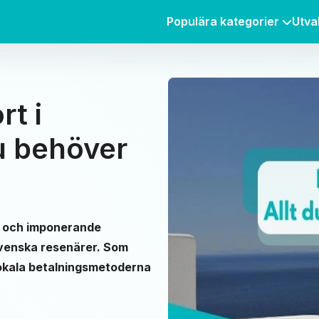
Populära kategorier
Utva
rt i
du behöver
n och imponerande
svenska resenärer. Som
 lokala betalningsmetoderna