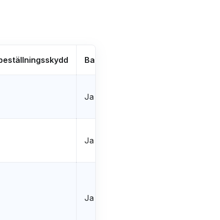
beställningsskydd
Bagageförsening
Olycksfallss
Ja
Ja
Ja
Ja
Ja
Ja