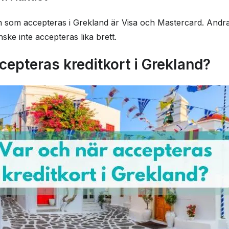
tbedrägeri
göra uttag från
en som accepteras i Grekland är Visa och Mastercard. And
ke inte accepteras lika brett.
sar din resa
cepteras kreditkort i Grekland?
- ett viktigt
svar
er