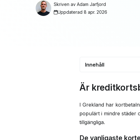
Skriven av
Adam Jarfjord
Uppdaterad 8 apr. 2026
Innehåll
Är kreditkortsbetalni
Är kreditkorts
Grekland?
Var och när accepter
I Grekland har kortbetaln
Grekland?
populärt i mindre städer
Förstå avgifterna n
tillgängliga.
kortet utomlands
De vanligaste korte