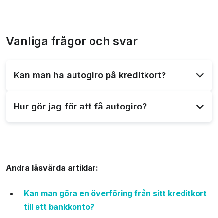
Vanliga frågor och svar
Kan man ha autogiro på kreditkort?
Ja, det är möjligt att ha autogiro på kreditkort för
Hur gör jag för att få autogiro?
att automatiskt betala din faktura varje månad. Det
underlättar betalningen och minskar risken för
För att ansöka om autogiro för ditt kreditkort,
försenade betalningar.
kontakta din bank eller kreditkortsföretag och följ
deras instruktioner. Oftast finns det ett formulär för
Andra läsvärda artiklar:
autogiro ansökan att fylla i och skicka in.
Kan man göra en överföring från sitt kreditkort
till ett bankkonto?