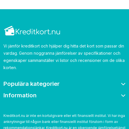
Vi jämför kreditkort och hjälper dig hitta det kort som passar din
vardag. Genom noggranna jämförelser av specifikationer och
egenskaper sammanställer vi listor och recensioner om de olika
korten.
Populära kategorier
Information
Bonuskort
Bensinkort
Om oss
Resekort
Kontakta
Kreditkort.nu är inte en kortutgivare eller ett finansiellt institut. Vi har inga
Cashback
anknytningar till någon bank eller finansiellt institut förutom i form av
Betygsättning
Utan årsavgift
rekommendationslänkar. Kreditkort.nu är en oberoende jämförelsetjänst