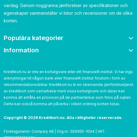
vardag. Genom noggranna jämförelser av specifikationer och
egenskaper sammanställer vi listor och recensioner om de olika
korten.
Populära kategorier
Information
Bonuskort
Bensinkort
Om oss
Resekort
Kontakta
Kreditkort.nu är inte en kortutgivare eller ett finansiellt institut. Vi har inga
Cashback
anknytningar till någon bank eller finansiellt institut förutom i form av
Betygsättning
Utan årsavgift
rekommendationslänkar. Kreditkort.nu är en oberoende jämförelsetjänst
Cookies
av kreditkort som samarbetar med vissa kortutgivare och därav kan
Utan UC
Integritetspolicy
komma att erhålla en provision på de partnerlänkar som finns på sajten.
Detta kan också komma att påverka i vilken ordning korten listas.‌
Användarvillkor
Copyright © 2026 Kreditkort.nu. Alla rättigheter reserverade.
Företagsnamn: Compary AB | Org.nr.: 556955-1004 | VAT: