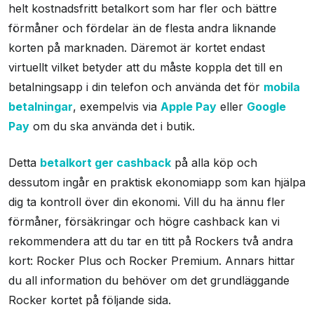
helt kostnadsfritt betalkort som har fler och bättre
Information
förmåner och fördelar än de flesta andra liknande
korten på marknaden. Däremot är kortet endast
Betalnätverk
visa
virtuellt vilket betyder att du måste koppla det till en
betalningsapp i din telefon och använda det för
mobila
Effektiv ränta
0,00 %
betalningar
, exempelvis via
Apple Pay
eller
Google
Uttagsavgift
49 kr
Pay
om du ska använda det i butik.
Valutapåslag
1,50 %
Detta
betalkort ger cashback
på alla köp och
dessutom ingår en praktisk ekonomiapp som kan hjälpa
Faktureringsavgift
0 kr
dig ta kontroll över din ekonomi. Vill du ha ännu fler
Reseförsäkring
Nej
förmåner, försäkringar och högre cashback kan vi
rekommendera att du tar en titt på Rockers två andra
kort: Rocker Plus och Rocker Premium. Annars hittar
du all information du behöver om det grundläggande
Rocker kortet på följande sida.