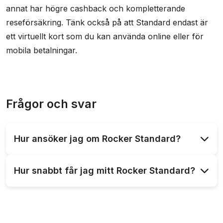
annat har högre cashback och kompletterande
reseförsäkring. Tänk också på att Standard endast är
ett virtuellt kort som du kan använda online eller för
mobila betalningar.
Frågor och svar
Hur ansöker jag om Rocker Standard?
Följ länkarna på denna sidan för att komma direkt
Hur snabbt får jag mitt Rocker Standard?
till Rockers hemsida där du snabbt och enkelt
ansöker om ditt kort. För att göra detta måste du
Eftersom Rocker Standard endast är ett virtuellt
vara 18 år gammal och ha tillgång till Mobilt Bank
kort så får du tillgång till det så fort du har
Id.
godkänts av företaget. Du behöver alltså sällan