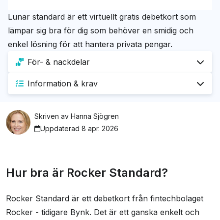
Lunar standard är ett virtuellt gratis debetkort som
lämpar sig bra för dig som behöver en smidig och
enkel lösning för att hantera privata pengar.
För- & nackdelar
Information & krav
Fördelar
Krav
Gratis debetkort med cashback
Skriven av
Hanna Sjögren
Praktisk ekonomiapp som hjälper dig i vardagen
Uppdaterad 8 apr. 2026
Du måste vara minst 18 gammal
Ansök även trots betalningsanmärkning
Nackdelar
Mobilt stöd
Hur bra är Rocker Standard?
Ges inte ut som fysiskt kort, endast virtuellt i
Apple Pay
mobilen
Rocker Standard är ett debetkort från fintechbolaget
Google Pay
Ingen tillhörande försäkring alls
Rocker - tidigare Bynk. Det är ett ganska enkelt och