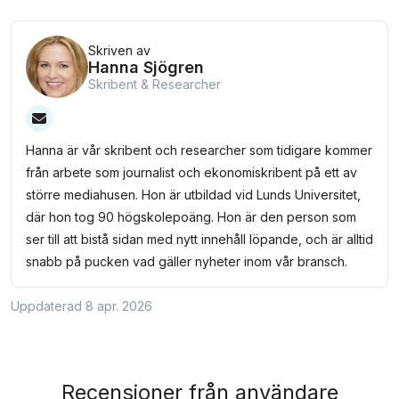
vänta mer än ett par timmar innan du kan föra
över pengar till Rocker och börja använda ditt
Skriven av
Hanna Sjögren
Rocker Standard online eller för mobila
Skribent & Researcher
betalningar.
Hanna är vår skribent och researcher som tidigare kommer
från arbete som journalist och ekonomiskribent på ett av
större mediahusen. Hon är utbildad vid Lunds Universitet,
där hon tog 90 högskolepoäng. Hon är den person som
ser till att bistå sidan med nytt innehåll löpande, och är alltid
snabb på pucken vad gäller nyheter inom vår bransch.
Uppdaterad 8 apr. 2026
Recensioner från användare