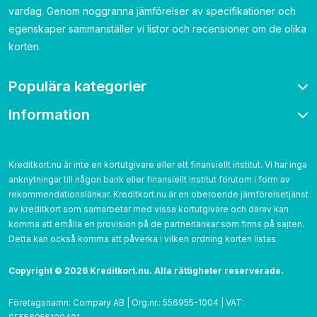
vardag. Genom noggranna jämförelser av specifikationer och
egenskaper sammanställer vi listor och recensioner om de olika
korten.
Populära kategorier
Information
Bonuskort
Bensinkort
Om oss
Resekort
Kontakta
Kreditkort.nu är inte en kortutgivare eller ett finansiellt institut. Vi har inga
Cashback
anknytningar till någon bank eller finansiellt institut förutom i form av
Betygsättning
Utan årsavgift
rekommendationslänkar. Kreditkort.nu är en oberoende jämförelsetjänst
Cookies
av kreditkort som samarbetar med vissa kortutgivare och därav kan
Utan UC
Integritetspolicy
komma att erhålla en provision på de partnerlänkar som finns på sajten.
Detta kan också komma att påverka i vilken ordning korten listas.‌
Användarvillkor
Copyright © 2026 Kreditkort.nu. Alla rättigheter reserverade.
Företagsnamn: Compary AB | Org.nr.: 556955-1004 | VAT: