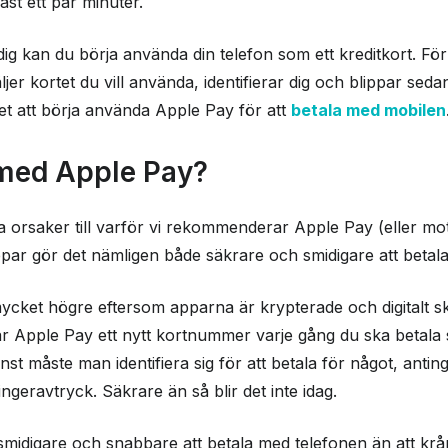
st ett par minuter.
dig kan du börja använda din telefon som ett kreditkort. För
jer kortet du vill använda, identifierar dig och blippar sed
det att börja använda Apple Pay för att
betala med mobilen
 med Apple Pay?
a orsaker till varför vi rekommenderar Apple Pay (eller mot
ppar gör det nämligen både säkrare och smidigare att betala 
ycket högre eftersom apparna är krypterade och digitalt sky
 Apple Pay ett nytt kortnummer varje gång du ska betala så
nst måste man identifiera sig för att betala för något, anti
ingeravtryck. Säkrare än så blir det inte idag.
midigare och snabbare att betala med telefonen än att krå