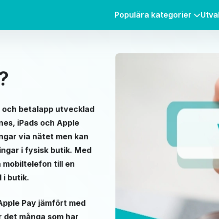
Populära kategorier
Utva
?
och betalapp utvecklad
nes, iPads och Apple
ngar via nätet men kan
ingar i fysisk butik. Med
mobiltelefon till en
i butik.
 Apple Pay jämfört med
är det många som har