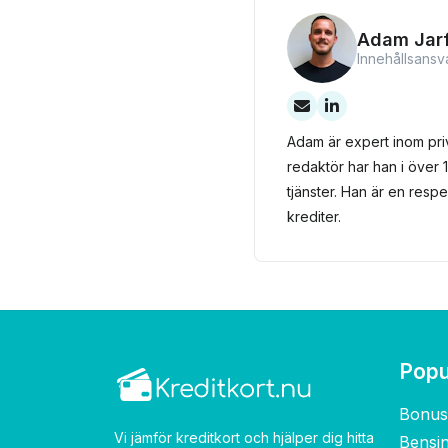
stöd för det.
Adam Jarf
Innehållsansv
Adam är expert inom pri
redaktör har han i över 1
tjänster. Han är en res
krediter.
Popu
Bonus
Vi jämför kreditkort och hjälper dig hitta
Bensi