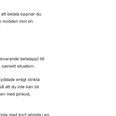
 att betala öppnar du
an mobilen mot en
.
svarande betalapp) till
oavsett situation.
ddade enligt strikta
 att du inte kan bli
ngen med pinkod,
ngla med kort gömda i en