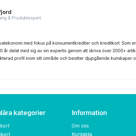
jord
arig & Produktexpert
vatekonomi med fokus på konsumentkrediter och kreditkort. Som er
0 år delat med sig av sin expertis genom att skriva över 2000+ artikl
pekterad profil inom sitt område och besitter djupgående kunskaper
lära kategorier
Information
kort
Om oss
nkort
Kontakta