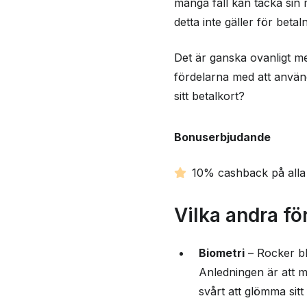
många fall kan täcka sin 
detta inte gäller för betal
Det är ganska ovanligt m
fördelarna med att använ
sitt betalkort?
Bonuserbjudande
10% cashback på alla k
Vilka andra f
Biometri
– Rocker bl
Anledningen är att ma
svårt att glömma sit