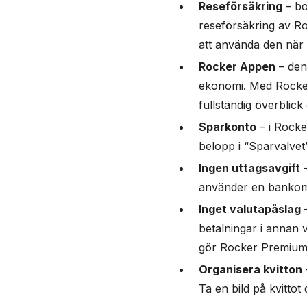
Reseförsäkring
– bo
reseförsäkring av Ro
att använda den när
Rocker Appen
– den
ekonomi. Med Rocker
fullständig överblick 
Sparkonto
– i Rocke
belopp i “Sparvalvet
Ingen uttagsavgift
–
använder en bankoma
Inget valutapåslag
–
betalningar i annan 
gör Rocker Premium t
Organisera kvitton
Ta en bild på kvittot 