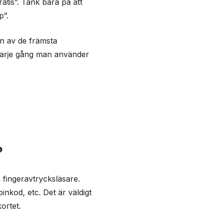
atis”. Tänk bara på att
p”.
n av de främsta
 varje gång man använder
?
 fingeravtrycksläsare.
inkod, etc. Det är väldigt
ortet.