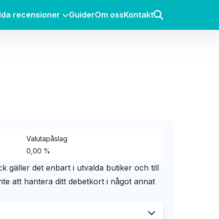
lda recensioner
Guider
Om oss
Kontakt
Valutapåslag
0,00 %
k gäller det enbart i utvalda butiker och till
te att hantera ditt debetkort i något annat