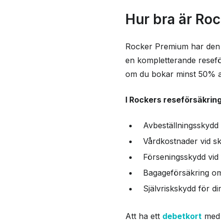
Hur bra är Ro
Rocker Premium har den b
en kompletterande resefö
om du bokar minst 50% av
I Rockers reseförsäkring
Avbeställningsskydd (
Vårdkostnader vid s
Förseningsskydd vid
Bagageförsäkring om 
Självriskskydd för d
Att ha ett
debetkort
med r