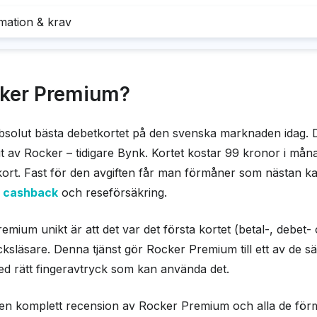
mation & krav
ar
Nackdel
Mobilt 
ashback & reseförsäkring
Hög måna
tt ansöka även med en betalningsanmärkning
Måste ha
cker Premium?
 betalningsanmärkning
Apple
kulder
Googl
ste vara minst 20 gammal
ravtrycksläsare för optimal säkerhet
solut bästa debetkortet på den svenska marknaden idag. De
av Rocker – tidigare Bynk. Kortet kostar 99 kronor i måna
ation
tkort. Fast för den avgiften får man förmåner som nästan kan 
% cashback
och reseförsäkring.
tverk
visa
ium unikt är att det var det första kortet (betal-, debet- 
 ränta
0,00 %
cksläsare. Denna tjänst gör Rocker Premium till ett av de s
vgift
0,00 %
d rätt fingeravtryck som kan använda det.
åslag
0,00 %
du en komplett recension av Rocker Premium och alla de fö