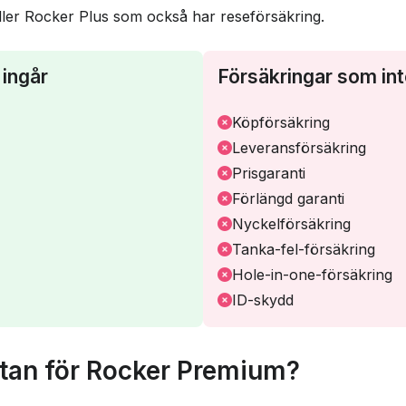
ler Rocker Plus som också har reseförsäkring.
ingår
Försäkringar som int
Köpförsäkring
Leveransförsäkring
Prisgaranti
Förlängd garanti
Nyckelförsäkring
Tanka-fel-försäkring
Hole-in-one-försäkring
ID-skydd
ntan för Rocker Premium?