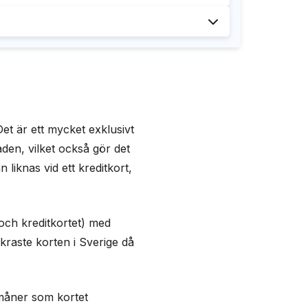
ar
stöd
dsavgift
nteras via appen, funkar inte på dator
 Pay
e Pay
t är ett mycket exklusivt
den, vilket också gör det
liknas vid ett kreditkort,
och kreditkortet) med
äkraste korten i Sverige då
rmåner som kortet