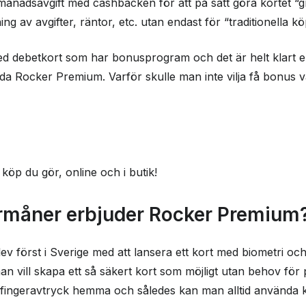
månadsavgift med cashbacken för att på sätt göra kortet “gr
ning av avgifter, räntor, etc. utan endast för “traditionella kö
ed debetkort som har bonusprogram och det är helt klart e
da Rocker Premium. Varför skulle man inte vilja få bonus
öp du gör, online och i butik!
örmåner erbjuder Rocker Premium
ev först i Sverige med att lansera ett kort med biometri och
n vill skapa ett så säkert kort som möjligt utan behov för p
t fingeravtryck hemma och således kan man alltid använda k