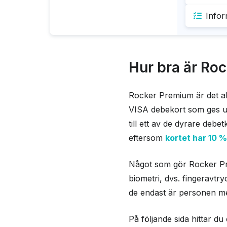
Infor
Fördel
Krav
10% c
Går a
Hur bra är Ro
Ingen
och s
Du må
Finge
Rocker Premium är det ab
VISA debekort som ges ut 
Inform
till ett av de dyrare debe
eftersom
kortet har 10 
Betalnä
Något som gör Rocker Prem
Effektiv
biometri, dvs. fingeravtry
Uttagsa
de endast är personen me
Valutap
På följande sida hittar 