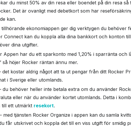
kar du minst 50% av din resa eller boendet på din resa så
cker. Det är ovanligt med debetkort som har reseförsäkrin
 de kan.
 tillhörande ekonomiappen ger dig verktygen du behöver för
 Connect kan du koppla alla dina bankkort och konton til
över dina utgifter.
r Appen har du ett sparkonto med 1,20% i sparränta och lås
” så höjer Rocker räntan ännu mer.
 det kostar aldrig något att ta ut pengar från ditt Rocker 
t i Sverige eller utomlands.
 du behöver heller inte betala extra om du använder Rock
valuta eller när du använder kortet utomlands. Detta i kom
ill ett utmärkt
resekort
.
– med tjänsten Rocker Organize i appen kan du samla kvitton 
du får utskrivet och koppla det till en viss utgift för smidig 