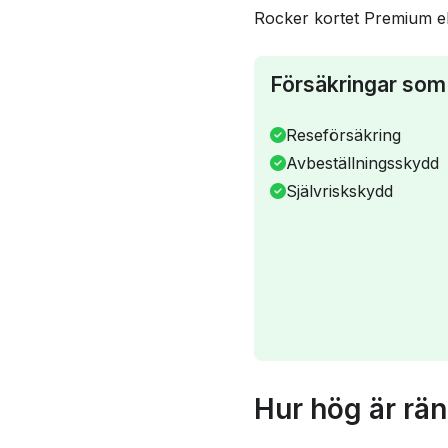
Rocker kortet Premium el
Försäkringar som 
Reseförsäkring
Avbeställningsskydd
Självriskskydd
Hur hög är rä