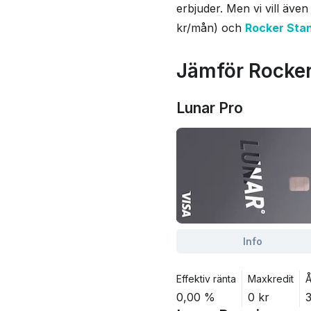
erbjuder. Men vi vill äve
Fakture
kr/mån) och
Rocker Sta
Reseför
Jämför Rocker
Lunar Pro
Info
Effektiv ränta
Maxkredit
Å
0,00 %
0 kr
3