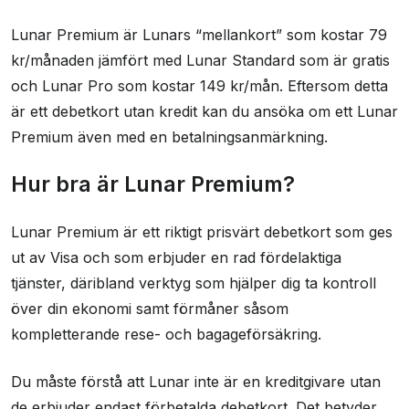
Lunar Premium är Lunars “mellankort” som kostar 79
Betalnätverk
visa
kr/månaden jämfört med Lunar Standard som är gratis
och Lunar Pro som kostar 149 kr/mån. Eftersom detta
Effektiv ränta
0,00 %
är ett debetkort utan kredit kan du ansöka om ett Lunar
Uttagsavgift
0,00 %
Premium även med en betalningsanmärkning.
Valutapåslag
0,00 %
Hur bra är Lunar Premium?
Faktureringsavgift
0 kr
Lunar Premium är ett riktigt prisvärt debetkort som ges
Reseförsäkring
Ja
ut av Visa och som erbjuder en rad fördelaktiga
tjänster, däribland verktyg som hjälper dig ta kontroll
över din ekonomi samt förmåner såsom
kompletterande rese- och bagageförsäkring.
Du måste förstå att Lunar inte är en kreditgivare utan
de erbjuder endast förbetalda debetkort. Det betyder