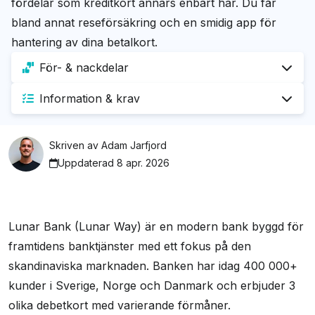
fördelar som kreditkort annars enbart har. Du får
bland annat reseförsäkring och en smidig app för
hantering av dina betalkort.
För- & nackdelar
Information & krav
Fördelar
Krav
1 % sparränta
Skriven av
Adam Jarfjord
Kompletterande rese- och bagageförsäkring
Uppdaterad 8 apr. 2026
Du måste vara minst 18 gammal
Ett smidigt alternativ till kreditkort
Etablerad aktör på den nordiska marknaden
Mobilt stöd
Nackdelar
Lunar Bank (Lunar Way) är en modern bank byggd för
framtidens banktjänster med ett fokus på den
Apple Pay
Inget kreditutrymme
skandinaviska marknaden. Banken har idag 400 000+
Google Pay
kunder i Sverige, Norge och Danmark och erbjuder 3
olika debetkort med varierande förmåner.
Information