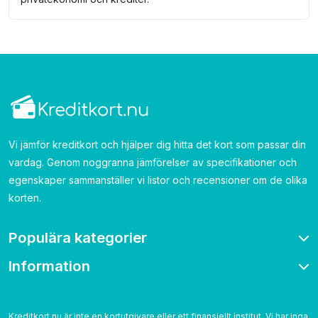
Vi jämför kreditkort och hjälper dig hitta det kort som passar din
vardag. Genom noggranna jämförelser av specifikationer och
egenskaper sammanställer vi listor och recensioner om de olika
korten.
Populära kategorier
Information
Bonuskort
Bensinkort
Om oss
Resekort
Kontakta
Kreditkort.nu är inte en kortutgivare eller ett finansiellt institut. Vi har inga