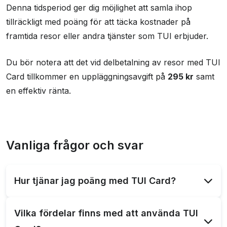
Denna tidsperiod ger dig möjlighet att samla ihop
tillräckligt med poäng för att täcka kostnader på
framtida resor eller andra tjänster som TUI erbjuder.
Du bör notera att det vid delbetalning av resor med TUI
Card tillkommer en uppläggningsavgift på
295 kr
samt
en effektiv ränta.
Vanliga frågor och svar
Hur tjänar jag poäng med TUI Card?
Du tjänar poäng på varje inköp du gör med ditt TUI
Vilka fördelar finns med att använda TUI
Card. För varje spenderad krona får du en poäng,