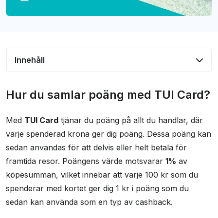
Innehåll
Hur du samlar poäng med TUI Card?
Hur du samlar poäng med TUI Card?
Använd dina poäng för att underlätta resor
Med
TUI Card
tjänar du poäng på allt du handlar, där
Giltighet och villkor för poäng
varje spenderad krona ger dig poäng. Dessa poäng kan
Vanliga frågor och svar
sedan användas för att delvis eller helt betala för
framtida resor. Poängens värde motsvarar
1%
av
köpesumman, vilket innebär att varje 100 kr som du
spenderar med kortet ger dig 1 kr i poäng som du
sedan kan använda som en typ av cashback.