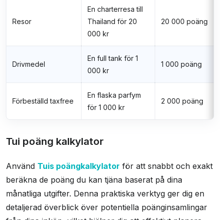
En charterresa till
Resor
Thailand för 20
20 000 poäng
000 kr
En full tank för 1
Drivmedel
1 000 poäng
000 kr
En flaska parfym
Förbeställd taxfree
2 000 poäng
för 1 000 kr
Tui poäng kalkylator
Använd
Tuis poängkalkylator
för att snabbt och exakt
beräkna de poäng du kan tjäna baserat på dina
månatliga utgifter. Denna praktiska verktyg ger dig en
detaljerad överblick över potentiella poänginsamlingar