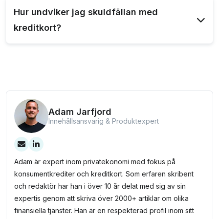
Om du blir nekad kreditkort kan du förbättra din
Hur undviker jag skuldfällan med
kreditvärdighet, t.ex. genom att betala av befintliga
kreditkort?
skulder eller undvika betalningsanmärkningar.
För att undvika skuldfällan med kreditkort är det
viktigt att spendera inom dina ekonomiska gränser
och betala hela fakturan före förfallodagen för att
undvika räntekostnader.
Adam Jarfjord
Innehållsansvarig & Produktexpert
Adam är expert inom privatekonomi med fokus på
konsumentkrediter och kreditkort. Som erfaren skribent
och redaktör har han i över 10 år delat med sig av sin
expertis genom att skriva över 2000+ artiklar om olika
finansiella tjänster. Han är en respekterad profil inom sitt