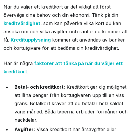
När du väljer ett kreditkort är det viktigt att först
Vanliga villkor och krav
överväga dina behov och din ekonomi. Tänk på din
Vanliga frågor och svar
kreditvärdighet
, som kan påverka vilka kort du kan
ansöka om och vilka avgifter och räntor du kommer att
få.
Kreditupplysning
kommer att användas av banker
och kortutgivare för att bedöma din kreditvärdighet.
Här är några
faktorer att tänka på när du väljer ett
kreditkort
:
Betal- och kreditkort:
Kreditkort ger dig möjlighet
att låna pengar från kortutgivaren upp till en viss
gräns. Betalkort kräver att du betalar hela saldot
varje månad. Båda typerna erbjuder förmåner och
nackdelar.
Avgifter:
Vissa kreditkort har årsavgifter eller