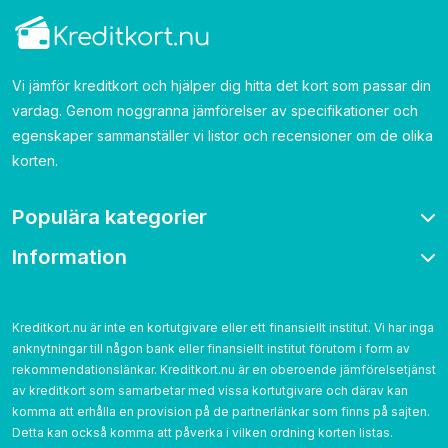
Vi jämför kreditkort och hjälper dig hitta det kort som passar din
vardag. Genom noggranna jämförelser av specifikationer och
egenskaper sammanställer vi listor och recensioner om de olika
korten.
Populära kategorier
Information
Bonuskort
Bensinkort
Om oss
Resekort
Kontakta
Kreditkort.nu är inte en kortutgivare eller ett finansiellt institut. Vi har inga
Cashback
anknytningar till någon bank eller finansiellt institut förutom i form av
Betygsättning
Utan årsavgift
rekommendationslänkar. Kreditkort.nu är en oberoende jämförelsetjänst
Cookies
av kreditkort som samarbetar med vissa kortutgivare och därav kan
Utan UC
Integritetspolicy
komma att erhålla en provision på de partnerlänkar som finns på sajten.
Detta kan också komma att påverka i vilken ordning korten listas.‌
Användarvillkor