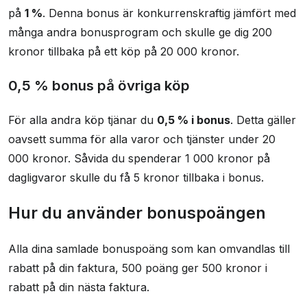
på
1 %
. Denna bonus är konkurrenskraftig jämfört med
många andra bonusprogram och skulle ge dig 200
kronor tillbaka på ett köp på 20 000 kronor.
0,5 % bonus på övriga köp
För alla andra köp tjänar du
0,5 % i bonus
. Detta gäller
oavsett summa för alla varor och tjänster under 20
000 kronor. Såvida du spenderar 1 000 kronor på
dagligvaror skulle du få 5 kronor tillbaka i bonus.
Hur du använder bonuspoängen
Alla dina samlade bonuspoäng som kan omvandlas till
rabatt på din faktura, 500 poäng ger 500 kronor i
rabatt på din nästa faktura.