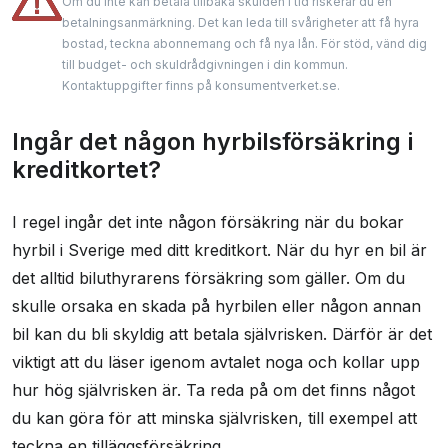
Om du inte kan betala tillbaka skulden i tid riskerar du en
betalningsanmärkning. Det kan leda till svårigheter att få hyra
bostad, teckna abonnemang och få nya lån. För stöd, vänd dig
till budget- och skuldrådgivningen i din kommun.
Kontaktuppgifter finns på konsumentverket.se.
Ingår det någon hyrbilsförsäkring i
kreditkortet?
I regel ingår det inte någon försäkring när du bokar
hyrbil i Sverige med ditt kreditkort. När du hyr en bil är
det alltid biluthyrarens försäkring som gäller. Om du
skulle orsaka en skada på hyrbilen eller någon annan
bil kan du bli skyldig att betala självrisken. Därför är det
viktigt att du läser igenom avtalet noga och kollar upp
hur hög självrisken är. Ta reda på om det finns något
du kan göra för att minska självrisken, till exempel att
teckna en tilläggsförsäkring.