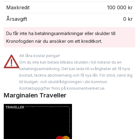
Maxkredit
100 000 kr
Årsavgift
0 kr
Du får inte ha betalningsanmärkningar eller skulder till
Kronofogden när du ansöker om ett kreditkort.
Att låna kostar pengar!
Om du inte kan betala tillbaka skulden i tid riskerar du en
betalningsanmärkning. Det kan leda till svårigheter att få hyra
bostad, teckna abonnemang och få nya lån. För stöd, vänd dig
till budget- och skuldrådgivningen i din kommun.
Kontaktuppgifter finns på konsumentverket.se.
Marginalen Traveller