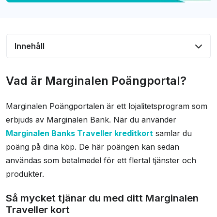
Innehåll
Vad är Marginalen Poängportal?
Vad är Marginalen Poängportal?
Omvandla dina Marginalen poäng till belöningar
i Poängportalen
Marginalen Poängportalen är ett lojalitetsprogram som
erbjuds av Marginalen Bank. När du använder
Så spårar du enkelt dina poäng
Marginalen Banks Traveller kreditkort
samlar du
Vanliga frågor och svar
poäng på dina köp. De här poängen kan sedan
användas som betalmedel för ett flertal tjänster och
produkter.
Så mycket tjänar du med ditt Marginalen
Traveller kort