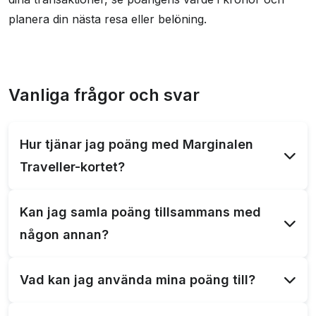
planera din nästa resa eller belöning.
Vanliga frågor och svar
Hur tjänar jag poäng med Marginalen
Traveller-kortet?
För varje 100 kronor du spenderar med Marginalen
Kan jag samla poäng tillsammans med
Traveller-kortet tjänar du 14 poäng som kan
någon annan?
användas för att boka resor och upplevelser.
Ja, Marginalen erbjuder ett extrakort som gör det
Vad kan jag använda mina poäng till?
möjligt för dig att samla poäng tillsammans med en
partner eller vän.
Poängen kan användas för en mängd belöningar