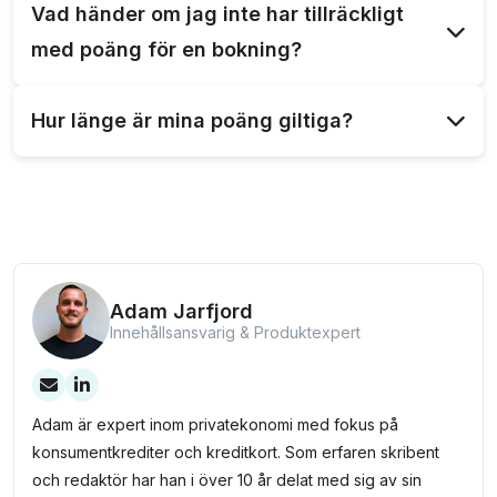
Vad händer om jag inte har tillräckligt
som presentkort, äventyrsaktiviteter, lyxiga
med poäng för en bokning?
hotellvistelser, och spa-behandlingar.
Om du inte har nog poäng för att täcka hela
Hur länge är mina poäng giltiga?
kostnaden kan du betala mellanskillnaden med ditt
Marginalen Traveller-kort.
Dina poäng är giltiga i fem år. Se till att använda
dem innan de löper ut för att inte förlora några
värdefulla belöningar.
Adam Jarfjord
Innehållsansvarig & Produktexpert
Adam är expert inom privatekonomi med fokus på
konsumentkrediter och kreditkort. Som erfaren skribent
och redaktör har han i över 10 år delat med sig av sin