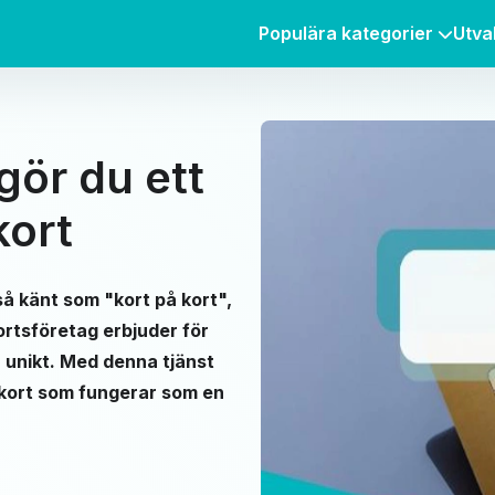
Populära kategorier
Utva
gör du ett
kort
så känt som "kort på kort",
ortsföretag erbjuder för
h unikt. Med denna tjänst
ditkort som fungerar som en