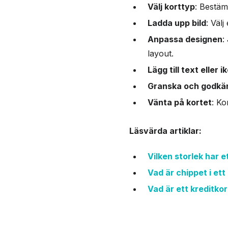
Välj korttyp
: Bestäm
Ladda upp bild
: Väl
Anpassa designen
:
layout.
Lägg till text eller i
Granska och godkä
Vänta på kortet
: Ko
Läsvärda artiklar:
Vilken storlek har e
Vad är chippet i ett
Vad är ett kreditk