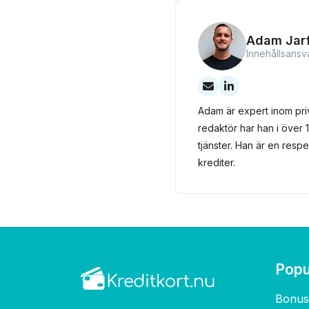
Adam Jarf
Innehållsansv
Adam är expert inom pri
redaktör har han i över 1
tjänster. Han är en res
krediter.
Popu
Bonus