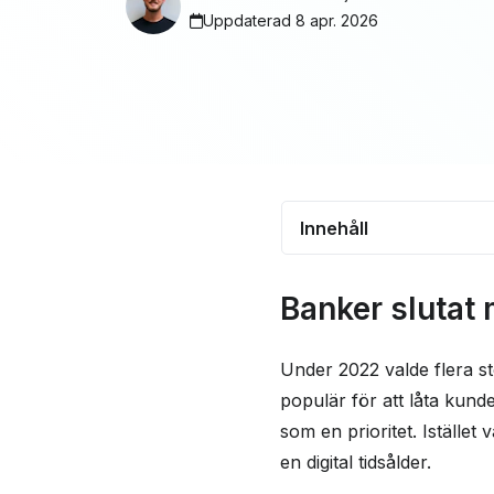
Uppdaterad 8 apr. 2026
Innehåll
Banker slutat med tj
Banker slutat 
Det finns företag so
Så gör du för att des
Under 2022 valde flera sto
populär för att låta kund
Vanliga frågor och 
som en prioritet. Istället
en digital tidsålder.