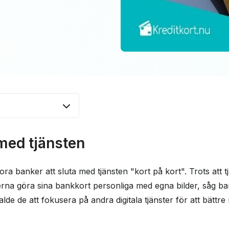
änsten
med tjänsten
m kan hjälpa dig
igna ett eget kort
ra banker att sluta med tjänsten "kort på kort". Trots att tj
erna göra sina bankkort personliga med egna bilder, såg ba
svar
 valde de att fokusera på andra digitala tjänster för att bätt