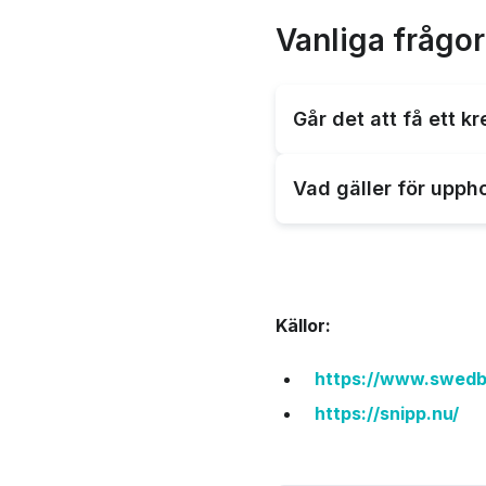
Vanliga frågor
Går det att få ett k
Kreditkort i metall med
Vad gäller för upph
ditt kreditkort i metall.
Du måste inneha rättighe
Källor:
https://www.swedban
https://snipp.nu/