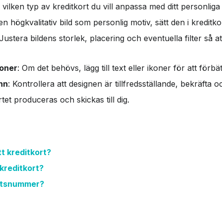
 vilken typ av kreditkort du vill anpassa med ditt personliga
j en högkvalitativ bild som personlig motiv, sätt den i kreditk
 Justera bildens storlek, placering och eventuella filter så a
koner
: Om det behövs, lägg till text eller ikoner för att förbä
nn
: Kontrollera att designen är tillfredsställande, bekräfta o
rtet produceras och skickas till dig.
tt kreditkort?
 kreditkort?
ortsnummer?