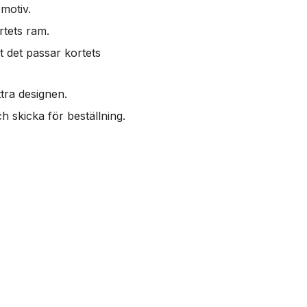
 motiv.
ortets ram.
tt det passar kortets
ttra designen.
ch skicka för beställning.