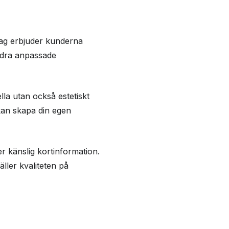
etag erbjuder kunderna
andra anpassade
la utan också estetiskt
 kan skapa din egen
r känslig kortinformation.
äller kvaliteten på