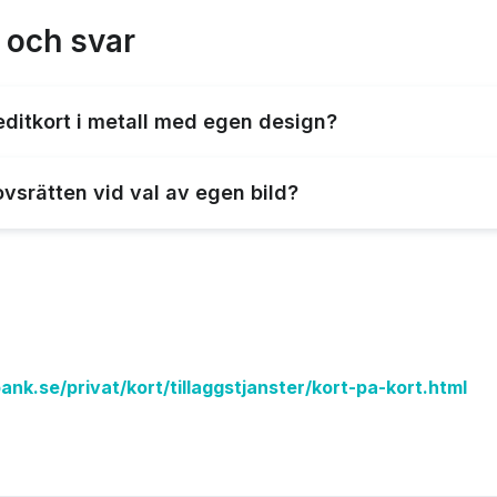
 och svar
reditkort i metall med egen design?
 egen design är ovanligt, men det finns företag som kan hjäl
ovsrätten vid val av egen bild?
terna till bilden och följa upphovsrättslagen. Använd inte bi
k.se/privat/kort/tillaggstjanster/kort-pa-kort.html