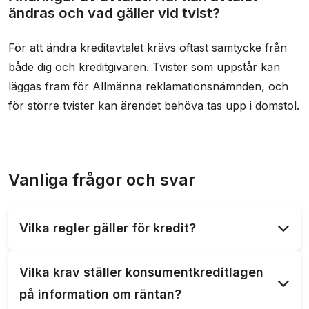
ändras och vad gäller vid tvist?
För att ändra kreditavtalet krävs oftast samtycke från
både dig och kreditgivaren. Tvister som uppstår kan
läggas fram för Allmänna reklamationsnämnden, och
för större tvister kan ärendet behöva tas upp i domstol.
Vanliga frågor och svar
Vilka regler gäller för kredit?
Kreditgivare måste följa konsumentkreditlagen,
Vilka krav ställer konsumentkreditlagen
vilket innebär tydlig information om kreditkostnader
på information om räntan?
och ångerrätt för konsumenter.