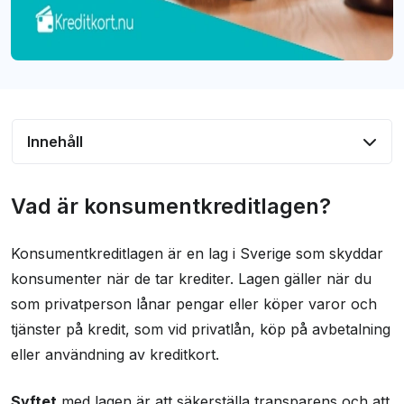
Innehåll
Vad är konsumentkreditlagen?
Vad är konsumentkreditlagen?
Varför är KKL viktigt?
Konsumentkreditlagen är en lag i Sverige som skyddar
Vilka typer av krediter omfattas av KKL?
konsumenter när de tar krediter. Lagen gäller när du
Före kreditavtalet
som privatperson lånar pengar eller köper varor och
Kreditavtalet
tjänster på kredit, som vid privatlån, köp på avbetalning
Vanliga frågor och svar
eller användning av kreditkort.
Syftet
med lagen är att säkerställa transparens och att