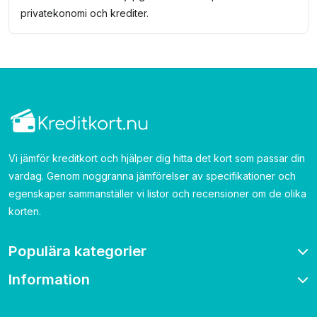
privatekonomi och krediter.
Vi jämför kreditkort och hjälper dig hitta det kort som passar din
vardag. Genom noggranna jämförelser av specifikationer och
egenskaper sammanställer vi listor och recensioner om de olika
korten.
Populära kategorier
Information
Bonuskort
Bensinkort
Om oss