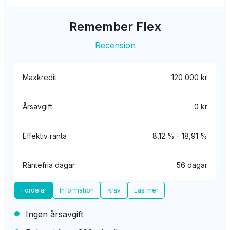
Remember Flex
Recension
Maxkredit
120 000 kr
Årsavgift
0 kr
Effektiv ränta
8,12 % - 18,91 %
Räntefria dagar
56 dagar
Fördelar
Information
Krav
Läs mer
Ingen årsavgift