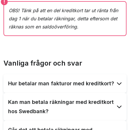
OBS! Tänk på att en del kreditkort tar ut ränta från
dag 1 när du betalar räkningar, detta eftersom det
räknas som en saldoöverföring.
Vanliga frågor och svar
Hur betalar man fakturor med kreditkort?
Du betalar antingen fakturor direkt via ditt
Kan man betala räkningar med kreditkort
kreditkonto om banken stödjer det, annars betalar
hos Swedbank?
du räkningar och fakturor med kreditkortet via
tredje part.
Ja, du kan använda Swedbank kreditkort till att
Går det att betala räkningar med