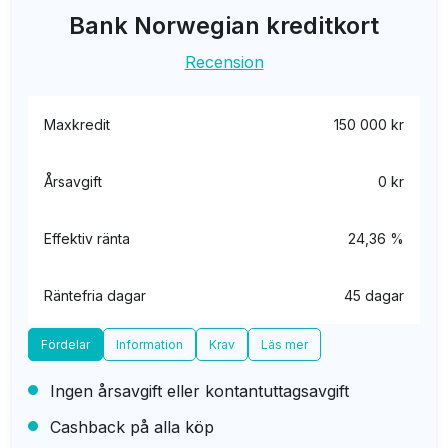
Bank Norwegian kreditkort
Vanliga frågor och svar
Recension
Maxkredit
150 000 kr
Årsavgift
0 kr
Effektiv ränta
24,36 %
Räntefria dagar
45 dagar
Fördelar
Information
Krav
Läs mer
Ingen årsavgift eller kontantuttagsavgift
Cashback på alla köp