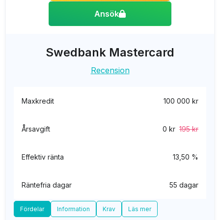
Ansök
Swedbank Mastercard
Recension
Maxkredit
100 000 kr
Årsavgift
0 kr
195 kr
Effektiv ränta
13,50 %
Räntefria dagar
55 dagar
Fördelar
Information
Krav
Läs mer