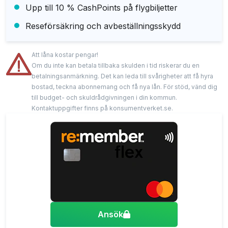
Upp till 10 % CashPoints på flygbiljetter
Reseförsäkring och avbeställningsskydd
Att låna kostar pengar!
Om du inte kan betala tillbaka skulden i tid riskerar du en
betalningsanmärkning. Det kan leda till svårigheter att få hyra
bostad, teckna abonnemang och få nya lån. För stöd, vänd dig
till budget- och skuldrådgivningen i din kommun.
Kontaktuppgifter finns på konsumentverket.se.
Ansök