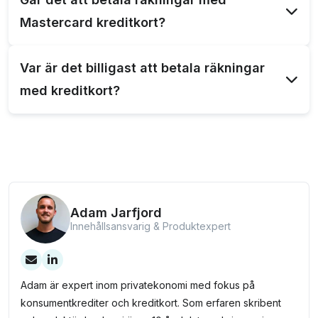
betala räkningar och fakturor.
Mastercard kreditkort?
Ja, det går att betala räkningar med ett Mastercard
Var är det billigast att betala räkningar
kreditkort. Hur du går tillväga beror på din
med kreditkort?
kreditgivare, men det är absolut möjligt.
Det är billigast att betala räkningar med Collector
Black då du kan använda Betalo utan någon avgift
alls.
Adam Jarfjord
Innehållsansvarig & Produktexpert
Adam är expert inom privatekonomi med fokus på
konsumentkrediter och kreditkort. Som erfaren skribent