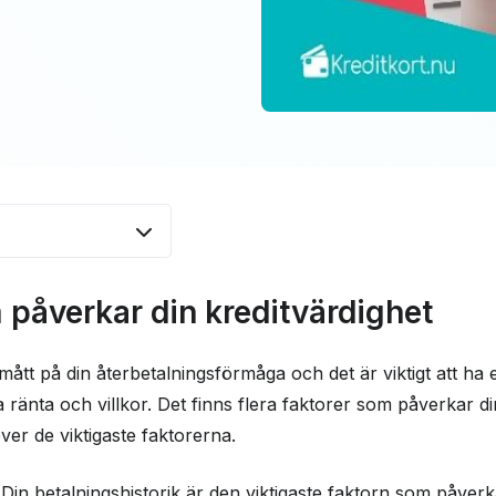
rkar din
 påverkar din kreditvärdighet
ik med kreditkortet
 mått på din återbetalningsförmåga och det är viktigt att ha 
igheten
ll bra ränta och villkor. Det finns flera faktorer som påverkar 
ch dess påverkan
ver de viktigaste faktorerna.
gar och
Din betalningshistorik är den viktigaste faktorn som påverka