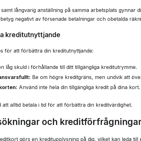
samt långvarig anställning på samma arbetsplats gynnar di
 betyg negativt av försenade betalningar och obetalda räkn
ra kreditutnyttjande
s för att förbättra din kreditutnyttjande:
 låg skuld i förhållande till ditt tillgängliga kreditutrymme.
nsvarsfullt:
Be om högre kreditgräns, men undvik att öv
korten:
Använd inte hela din tillgängliga kredit på dina kort.
 alltid betala i tid för att förbättra din kreditvärdighet.
sökningar och kreditförfrågninga
tkort görs en kreditupplysning på dig, vilket kan leda till en