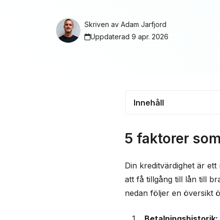
Skriven av
Adam Jarfjord
Uppdaterad 9 apr. 2026
Innehåll
5 faktorer som påve
5 faktorer som
kreditvärdighet
Din betalningshistor
Din kreditvärdighet är ett
påverkar kreditvärd
att få tillgång till lån ti
Kreditutnyttjande o
nedan följer en översikt ö
Kreditkortsansöknin
Betalningshistorik: