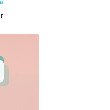
är
.
r