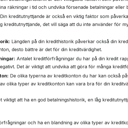
a dina räkningar i tid och undvika försenade betalningar elle
itvärdighet med
Din kreditutnyttjande är också en viktig faktor som påverkar
låg kreditutnyttjande, det vill säga att du inte använder för my
svar
orik:
Längden på din kredithistorik påverkar också din kredi
ton, desto bättre är det för din kreditvärdighet.
ningar:
Antalet kreditförfrågningar du har på din kredit r
egativt. Det är viktigt att undvika att göra för många kreditf
ton:
De olika typerna av kreditkonton du har kan också påv
av olika typer av kreditkonton kan vara bra för din kreditvä
viktigt att ha en god betalningshistorik, en låg kreditutnyt
rfrågningar och ha en blandning av olika typer av kreditk