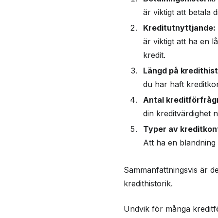
kreditförfrågningar
är viktigt att betal
Så ökar du din kred
Kreditutnyttjande:
kreditkort
är viktigt att ha en 
Vanliga frågor och 
kredit.
Längd på kredithist
du har haft kreditkon
Antal kreditförfråg
din kreditvärdighet n
Typer av kreditkon
Att ha en blandning 
Sammanfattningsvis är det 
kredithistorik.
Undvik för många kreditfö