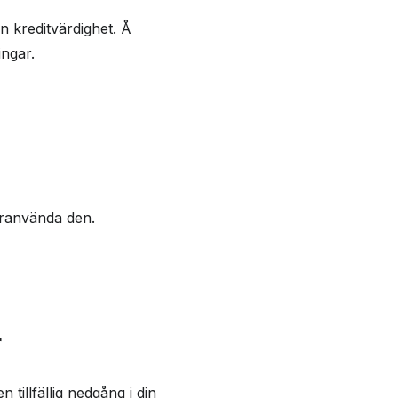
n kreditvärdighet. Å
ingar.
eranvända den.
r
 tillfällig nedgång i din