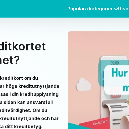
Populära kategorier
Utva
ditkortet
het?
 kreditkort om du
har höga kreditutnyttjande
isas i din kreditupplysning
a sidan kan ansvarsfull
reditvärdighet. Om du
t kreditutnyttjande och har
ka ditt kreditbetyg.