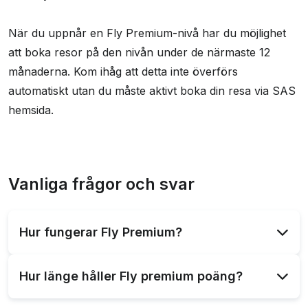
När du uppnår en Fly Premium-nivå har du möjlighet
att boka resor på den nivån under de närmaste 12
månaderna. Kom ihåg att detta inte överförs
automatiskt utan du måste aktivt boka din resa via SAS
hemsida.
Vanliga frågor och svar
Hur fungerar Fly Premium?
Fly Premium, en del av SAS EuroBonus-
Hur länge håller Fly premium poäng?
programmet, möjliggör uppgraderingar till högre
bokningsklasser genom att använda EuroBonus-
Fly Premium-poäng i SAS EuroBonus-programmet