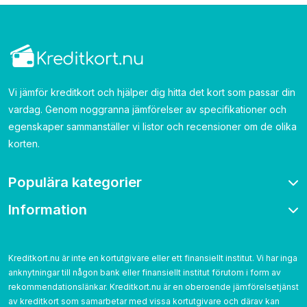
Vi jämför kreditkort och hjälper dig hitta det kort som passar din
vardag. Genom noggranna jämförelser av specifikationer och
egenskaper sammanställer vi listor och recensioner om de olika
korten.
Populära kategorier
Information
Bonuskort
Bensinkort
Om oss
Resekort
Kontakta
Kreditkort.nu är inte en kortutgivare eller ett finansiellt institut. Vi har inga
Cashback
anknytningar till någon bank eller finansiellt institut förutom i form av
Betygsättning
Utan årsavgift
rekommendationslänkar. Kreditkort.nu är en oberoende jämförelsetjänst
Cookies
av kreditkort som samarbetar med vissa kortutgivare och därav kan