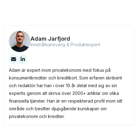
poäng
är giltiga i 12 månader från det att nivån uppnås.
Adam Jarfjord
Innehållsansvarig & Produktexpert
Adam är expert inom privatekonomi med fokus på
konsumentkrediter och kreditkort. Som erfaren skribent
och redaktör har han i över 10 år delat med sig av sin
expertis genom att skriva över 2000+ artiklar om olika
finansiella tjänster. Han är en respekterad profil inom sitt
område och besitter djupgående kunskaper om
privatekonomi och krediter.