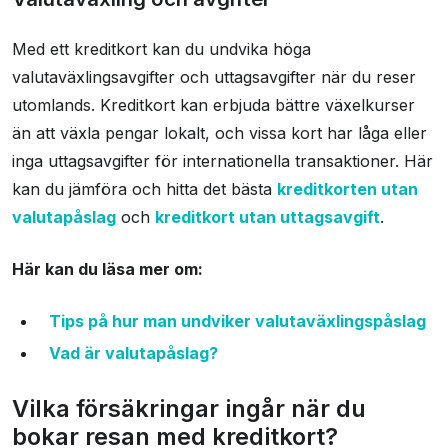
Med ett kreditkort kan du undvika höga
valutaväxlingsavgifter och uttagsavgifter när du reser
utomlands. Kreditkort kan erbjuda bättre växelkurser
än att växla pengar lokalt, och vissa kort har låga eller
inga uttagsavgifter för internationella transaktioner. Här
kan du jämföra och hitta det bästa
kreditkorten utan
valutapåslag
och
kreditkort utan uttagsavgift
.
Här kan du läsa mer om:
Tips på hur man undviker valutaväxlingspåslag
Vad är valutapåslag?
Vilka försäkringar ingår när du
bokar resan med kreditkort?