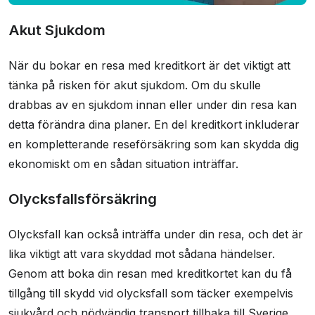
Akut Sjukdom
När du bokar en resa med kreditkort är det viktigt att
tänka på risken för akut sjukdom. Om du skulle
drabbas av en sjukdom innan eller under din resa kan
detta förändra dina planer. En del kreditkort inkluderar
en kompletterande reseförsäkring som kan skydda dig
ekonomiskt om en sådan situation inträffar.
Olycksfallsförsäkring
Olycksfall kan också inträffa under din resa, och det är
lika viktigt att vara skyddad mot sådana händelser.
Genom att boka din resan med kreditkortet kan du få
tillgång till skydd vid olycksfall som täcker exempelvis
sjukvård och nödvändig transport tillbaka till Sverige.