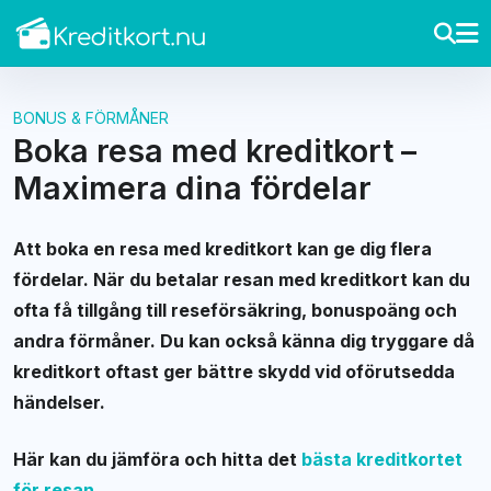
BONUS & FÖRMÅNER
Boka resa med kreditkort –
Maximera dina fördelar
Att boka en resa med kreditkort kan ge dig flera
fördelar. När du betalar resan med kreditkort kan du
ofta få tillgång till reseförsäkring, bonuspoäng och
andra förmåner. Du kan också känna dig tryggare då
kreditkort oftast ger bättre skydd vid oförutsedda
händelser.
Här kan du jämföra och hitta det
bästa kreditkortet
för resan
.