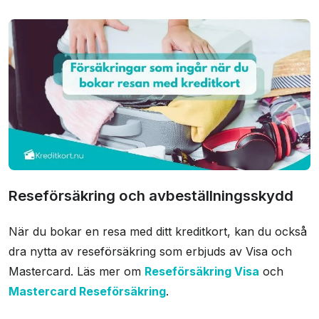
Reseförsäkring och avbeställningsskydd
När du bokar en resa med ditt kreditkort, kan du också
dra nytta av reseförsäkring som erbjuds av Visa och
Mastercard. Läs mer om
Reseförsäkring Visa
och
Mastercard Reseförsäkring
.