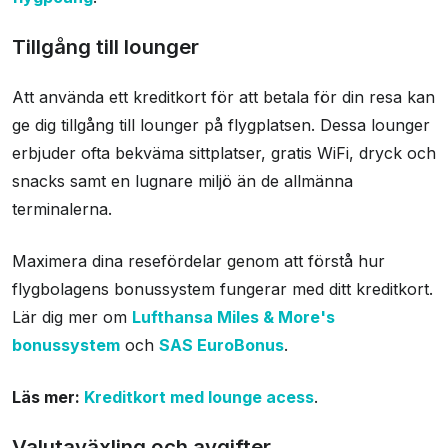
Tillgång till lounger
Att använda ett kreditkort för att betala för din resa kan
ge dig tillgång till lounger på flygplatsen. Dessa lounger
erbjuder ofta bekväma sittplatser, gratis WiFi, dryck och
snacks samt en lugnare miljö än de allmänna
terminalerna.
Maximera dina resefördelar genom att förstå hur
flygbolagens bonussystem fungerar med ditt kreditkort.
Lär dig mer om
Lufthansa Miles & More's
bonussystem
och
SAS EuroBonus
.
Läs mer:
Kreditkort med lounge acess
.
Valutaväxling och avgifter