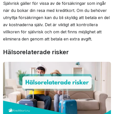
Självrisk gäller för vissa av de försäkringar som ingår
när du bokar din resa med kreditkort. Om du behöver
utnyttja försäkringen kan du bli skyldig att betala en del
av kostnaderna själv. Det är viktigt att kontrollera
villkoren för självrisk och om det finns möjlighet att
eliminera den genom att betala en extra avgift.
Hälsorelaterade risker