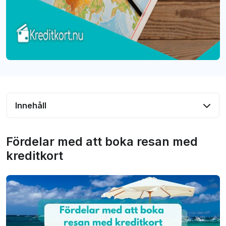
Innehåll
Fördelar med att boka resan med kreditkort
Fördelar med att boka resan med
Vilka försäkringar ingår när du bokar resan med
kreditkort
kreditkort?
Hälsorelaterade risker
Fördelar med att betala med kortet under resan
Vanliga frågor och svar