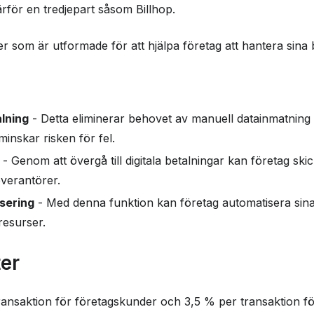
rför en tredjepart såsom Billhop.
r som är utformade för att hjälpa företag att hantera sina b
lning
- Detta eliminerar behovet av manuell datainmatning
minskar risken för fel.
- Genom att övergå till digitala betalningar kan företag sk
leverantörer.
sering
- Med denna funktion kan företag automatisera sina
 resurser.
ter
transaktion för företagskunder och 3,5 % per transaktion fö