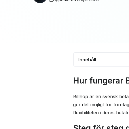
Innehåll
Hur fungerar Billho
Hur fungerar B
Steg för steg guide
Tjänster och funkti
Billhop är en svensk betal
gör det möjligt för företa
Billhops avgifter
flexibiliteten i deras beta
Fördelar med att an
Steg för steg 
Säkerhet och regler