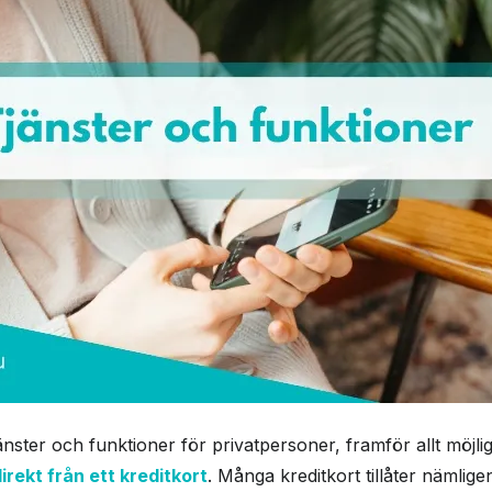
jänster och funktioner för privatpersoner, framför allt möjl
irekt från ett kreditkort
. Många kreditkort tillåter nämlige