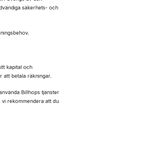
nödvändiga säkerhets- och
alningsbehov.
tt kapital och
r att betala räkningar.
använda Billhops tjänster
n vi rekommendera att du