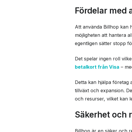
Fördelar med a
Att använda Billhop kan h
möjligheten att hantera a
egentligen sätter stopp fö
Det spelar ingen roll vilk
betalkort från Visa
– med
Detta kan hjälpa företag a
tillväxt och expansion. D
och resurser, vilket kan le
Säkerhet och r
Billhop är en säker och re