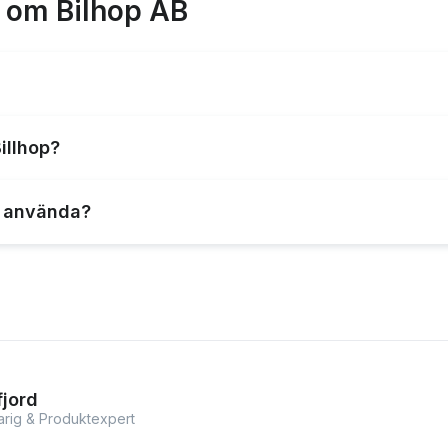
r om Bilhop AB
 om du behöver betala räkningar med ett kreditkort. Det kan
illhop?
ra sitt kapital och effektivisera sina betalningsprocesser.
nda Billhop varierar beroende på tjänsterna och funktione
tt använda?
2,5 % per transaktion och privat kunder betalar 3,5 % per
 och reglerad betalningsinstitution som är auktoriserad och
ervakningsmyndigheten
jord
arig & Produktexpert