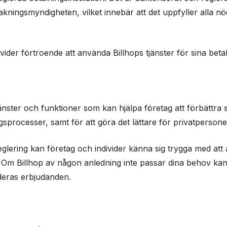
akningsmyndigheten, vilket innebär att det uppfyller alla 
ivider förtroende att använda Billhops tjänster för sina bet
änster och funktioner som kan hjälpa företag att förbättra si
ngsprocesser, samt för att göra det lättare för privatpersone
lering kan företag och individer känna sig trygga med att 
. Om Billhop av någon anledning inte passar dina behov ka
eras erbjudanden.