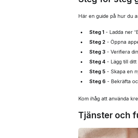
Slutsats
Här en guide på hur du 
Vanliga frågor om B
Steg 1
- Ladda ner 'B
Steg 2
- Öppna appen
Steg 3
- Verifiera di
Steg 4
- Lägg till di
Steg 5
- Skapa en ny
Steg 6
- Bekräfta oc
Kom ihåg att använda kred
Tjänster och f