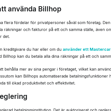
tt använda Billhop
a flera fördelar för privatpersoner såväl som företag. Den 
lla räkningar och fakturor på ett och samma ställe, även om
r det.
en kreditgivare du har eller om du
använder ett Mastercard
 Billhop kan du betala alla dina räkningar på ett och samma
tt behålla mer av sina pengar i företaget, vilket kan använd
essutom kan Billhops automatiserade betalningsfunktioner hj
da till ökad produktivitet och effektivitet.
eglering
glerad betalningsinstitution. Det är auktoriserat och regler