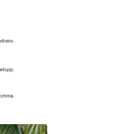
dress.
belopp.
lkomma.