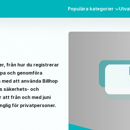
Populära kategorier
Utva
er, från hur du registrerar
 skapa och genomföra
a med att använda Billhop
ss säkerhets- och
r att från och med juni
nglig för privatpersoner.