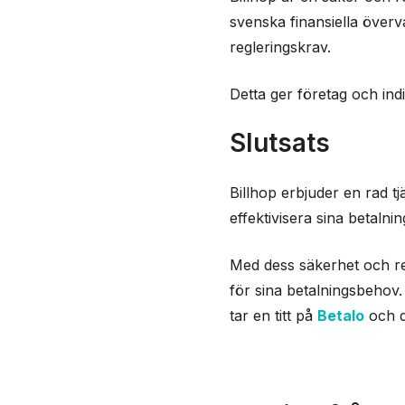
svenska finansiella överv
regleringskrav.
Detta ger företag och ind
Slutsats
Billhop erbjuder en rad tj
effektivisera sina betalni
Med dess säkerhet och reg
för sina betalningsbehov
tar en titt på
Betalo
och d