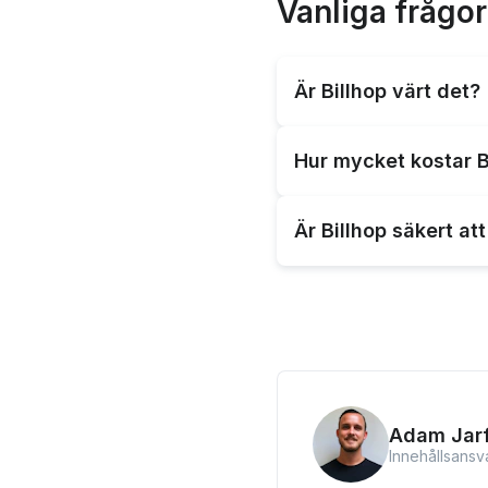
Vanliga frågo
Är Billhop värt det?
Ja, Billhop är värt det
Hur mycket kostar B
företag som vill förbätt
Kostnaden för att anvä
Är Billhop säkert a
Företagskunder betalar 
Ja, Billhop är en säker
svenska finansiella öv
Adam Jarf
Innehållsansv