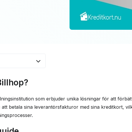
p?
illhop?
oner
ningsinstitution som erbjuder unika lösningar för att förbätt
g att betala sina leverantörsfakturor med sina kreditkort, vil
lningsprocesser.
vända Billhop
guide
ing