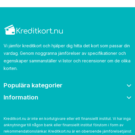
Vi jämför kreditkort och hjälper dig hitta det kort som passar din
vardag. Genom noggranna jämförelser av specifikationer och
egenskaper sammanställer vi listor och recensioner om de olika
korten.
Populära kategorier
Information
Bonuskort
Bensinkort
Om oss
Resekort
Kontakta
Kreditkort.nu är inte en kortutgivare eller ett finansiellt institut. Vi har inga
Cashback
anknytningar till någon bank eller finansiellt institut förutom i form av
Betygsättning
Utan årsavgift
rekommendationslänkar. Kreditkort.nu är en oberoende jämförelsetjänst