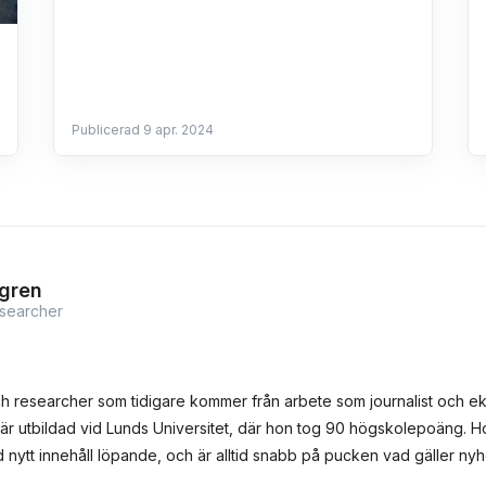
Publicerad 9 apr. 2024
gren
esearcher
ch researcher som tidigare kommer från arbete som journalist och ek
är utbildad vid Lunds Universitet, där hon tog 90 högskolepoäng. 
med nytt innehåll löpande, och är alltid snabb på pucken vad gäller ny