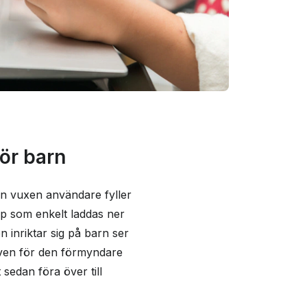
ör barn
en vuxen användare fyller
pp som enkelt laddas ner
n inriktar sig på barn ser
även för den förmyndare
 sedan föra över till