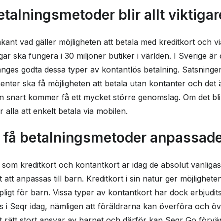
talningsmetoder blir allt viktigar
mkant vad gäller möjligheten att betala med kreditkort och vi
ar ska fungera i 30 miljoner butiker i världen. I Sverige är
anges godta dessa typer av kontantlös betalning. Satsninge
nter ska få möjligheten att betala utan kontanter och det är 
 snart kommer få ett mycket större genomslag. Om det bli
alla att enkelt betala via mobilen.
r få betalningsmetoder anpassade
er som kreditkort och kontantkort är idag de absolut vanlig
 att anpassas till barn. Kreditkort i sin natur ger möjlighete
ligt för barn. Vissa typer av kontantkort har dock erbjudits
s i Seqr idag, nämligen att föräldrarna kan överföra och ö
t rätt stort ansvar av barnet och därför kan Seqr Go förvän