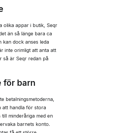
e
a olika appar i butik, Seqr
 det än så länge bara ca
n kan dock anses leda
inte orimligt att anta att
r så är Seqr redan på
 för barn
aste betalningsmetoderna,
n att handla för stora
 till minderåriga med en
vervaka barnets konto.
tas få ett större