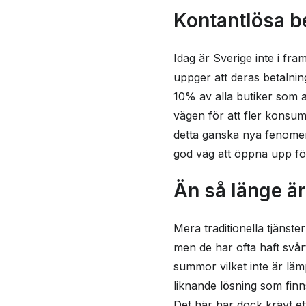
Kontantlösa be
Idag är Sverige inte i fra
uppger att deras betalning
10% av alla butiker som 
vägen för att fler konsume
detta ganska nya fenomen
god väg att öppna upp för 
Än så länge ä
Mera traditionella tjänst
men de har ofta haft svårt
summor vilket inte är lämp
liknande lösning som finn
Det här har dock krävt et