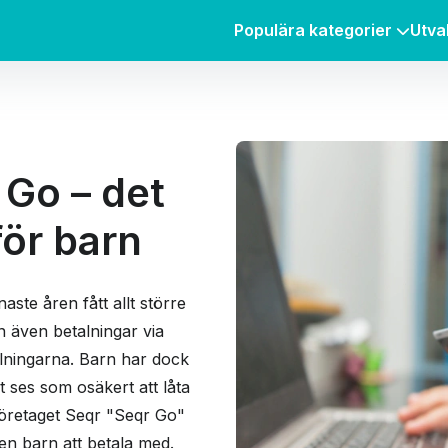
Populära kategorier
Utva
 Go – det
för barn
ste åren fått allt större
an även betalningar via
alningarna. Barn har dock
t ses som osäkert att låta
företaget Seqr "Seqr Go"
en barn att betala med.