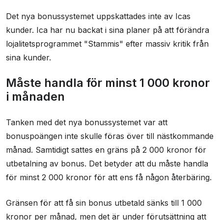
Det nya bonussystemet uppskattades inte av Icas
kunder. Ica har nu backat i sina planer på att förändra
lojalitetsprogrammet "Stammis" efter massiv kritik från
sina kunder.
Måste handla för minst 1 000 kronor
i månaden
Tanken med det nya bonussystemet var att
bonuspoängen inte skulle föras över till nästkommande
månad. Samtidigt sattes en gräns på 2 000 kronor för
utbetalning av bonus. Det betyder att du måste handla
för minst 2 000 kronor för att ens få någon återbäring.
Gränsen för att få sin bonus utbetald sänks till 1 000
kronor per månad, men det är under förutsättning att