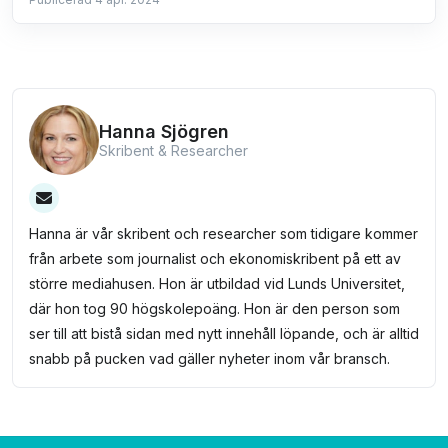
Hanna Sjögren
Skribent & Researcher
Hanna är vår skribent och researcher som tidigare kommer
från arbete som journalist och ekonomiskribent på ett av
större mediahusen. Hon är utbildad vid Lunds Universitet,
där hon tog 90 högskolepoäng. Hon är den person som
ser till att bistå sidan med nytt innehåll löpande, och är alltid
snabb på pucken vad gäller nyheter inom vår bransch.