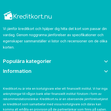
Vi jämför kreditkort och hjälper dig hitta det kort som passar din
vardag. Genom noggranna jämförelser av specifikationer och
egenskaper sammanställer vi listor och recensioner om de olika
korten.
Populära kategorier
Information
Bonuskort
Bensinkort
Om oss
Resekort
Kontakta
Kreditkort.nu är inte en kortutgivare eller ett finansiellt institut. Vi har inga
Cashback
anknytningar till någon bank eller finansiellt institut förutom i form av
Betygsättning
Utan årsavgift
rekommendationslänkar. Kreditkort.nu är en oberoende jämförelsetjänst
Cookies
av kreditkort som samarbetar med vissa kortutgivare och därav kan
Utan UC
Integritetspolicy
komma att erhålla en provision på de partnerlänkar som finns på sajten.