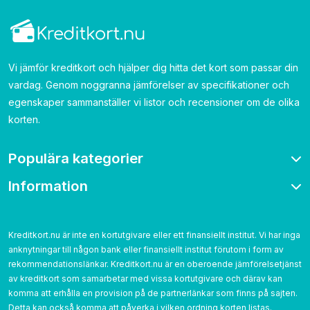
Vi jämför kreditkort och hjälper dig hitta det kort som passar din
vardag. Genom noggranna jämförelser av specifikationer och
egenskaper sammanställer vi listor och recensioner om de olika
korten.
Populära kategorier
Information
Bonuskort
Bensinkort
Om oss
Resekort
Kontakta
Kreditkort.nu är inte en kortutgivare eller ett finansiellt institut. Vi har inga
Cashback
anknytningar till någon bank eller finansiellt institut förutom i form av
Betygsättning
Utan årsavgift
rekommendationslänkar. Kreditkort.nu är en oberoende jämförelsetjänst
Cookies
av kreditkort som samarbetar med vissa kortutgivare och därav kan
Utan UC
Integritetspolicy
komma att erhålla en provision på de partnerlänkar som finns på sajten.
Detta kan också komma att påverka i vilken ordning korten listas.‌