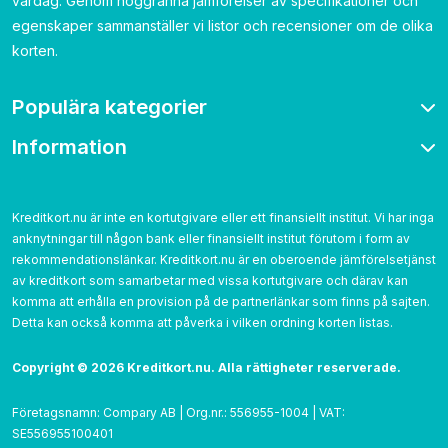
vardag. Genom noggranna jämförelser av specifikationer och
egenskaper sammanställer vi listor och recensioner om de olika
korten.
Populära kategorier
Information
Bonuskort
Bensinkort
Om oss
Resekort
Kontakta
Kreditkort.nu är inte en kortutgivare eller ett finansiellt institut. Vi har inga
Cashback
anknytningar till någon bank eller finansiellt institut förutom i form av
Betygsättning
Utan årsavgift
rekommendationslänkar. Kreditkort.nu är en oberoende jämförelsetjänst
Cookies
av kreditkort som samarbetar med vissa kortutgivare och därav kan
Utan UC
Integritetspolicy
komma att erhålla en provision på de partnerlänkar som finns på sajten.
Detta kan också komma att påverka i vilken ordning korten listas.‌
Användarvillkor
Copyright © 2026 Kreditkort.nu. Alla rättigheter reserverade.
Företagsnamn: Compary AB | Org.nr.: 556955-1004 | VAT:
SE556955100401