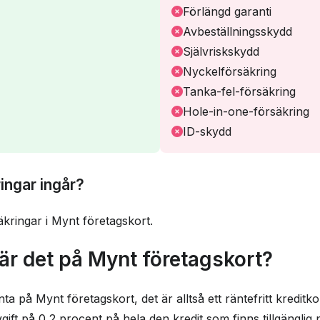
Förlängd garanti
Avbeställningsskydd
Självriskskydd
Nyckelförsäkring
Tanka-fel-försäkring
Hole-in-one-försäkring
ID-skydd
ringar ingår?
äkringar i Mynt företagskort.
är det på Mynt företagskort?
ta på Mynt företagskort, det är alltså ett räntefritt kreditk
vgift på 0,2 procent på hela den kredit som finns tillgänglig