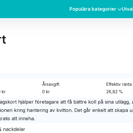
Populära kategorier
Utva
rt
Årsavgift
Effektiv ränta
 kr
0 kr
26,82 %
agskort hjälper företagare att få bättre koll på sina utläg
ionen kring hantering av kvitton. Det går enkelt att skapa up
ratis att inneha.
& nackdelar