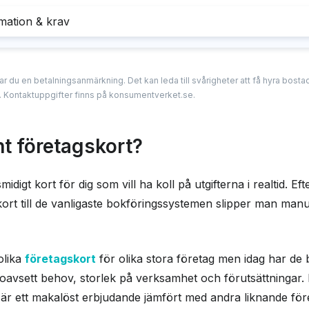
mation & krav
ar
Nackdel
Mobilt 
oll på bokföringen i realtid
Går inte 
ars räntefri kredit
Limitavgi
erar du en betalningsanmärkning. Det kan leda till svårigheter att få hyra bos
 betalningsanmärkning
Apple
. Kontaktuppgifter finns på konsumentverket.se.
 årsavgift
Googl
ste vara anställd
t företagskort?
ation
idigt kort för dig som vill ha koll på utgifterna i realtid. Ef
tverk
visa
kort till de vanligaste bokföringssystemen slipper man man
 ränta
26,82 %
olika
företagskort
för olika stora företag men idag har de
vgift
0,00 %
a, oavsett behov, storlek på verksamhet och förutsättningar.
åslag
1,50 %
et är ett makalöst erbjudande jämfört med andra liknande för