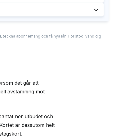
ar
stöd
att teckna som enskild firma
ft på 0,2 % per månad på beviljad kredit
tad, teckna abonnemang och få nya lån. För stöd, vänd dig
 Pay
e Pay
tersom det går att
uell avstämning mot
 bantat ner utbudet och
 Kortet är dessutom helt
etagskort.