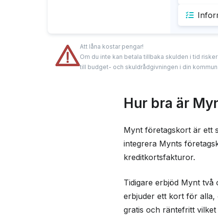
Infor
Fördel
Krav
Full k
Att låna kostar pengar!
30 dag
Om du inte kan betala tillbaka skulden i tid risk
Ingen
till budget- och skuldrådgivningen i din kommun
0 kr i
Du må
Hur bra är Myn
Inform
Mynt företagskort är ett sm
Betalnä
integrera Mynts företags
kreditkortsfakturor.
Effektiv
Tidigare erbjöd Mynt två 
Uttagsa
erbjuder ett kort för all
Valutap
gratis och räntefritt vilk