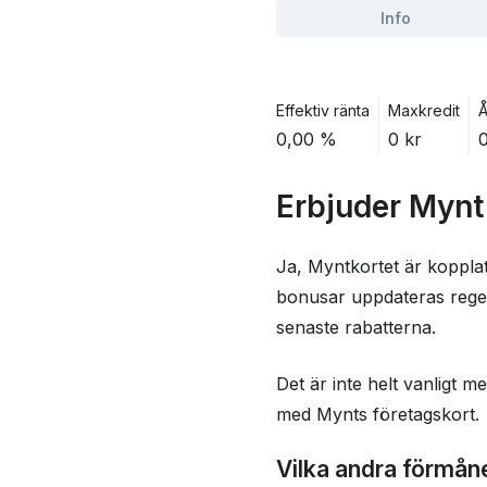
Info
Effektiv ränta
Maxkredit
Å
0,00 %
0 kr
0
Erbjuder Mynt
Ja, Myntkortet är kopplat
bonusar uppdateras regelb
senaste rabatterna.
Det är inte helt vanligt 
med Mynts företagskort.
Vilka andra förmån