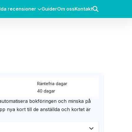
lda recensioner
Guider
Om oss
Kontakt
Räntefria dagar
40 dagar
g, automatisera bokföringen och minska på
p nya kort till de anställda och kortet är