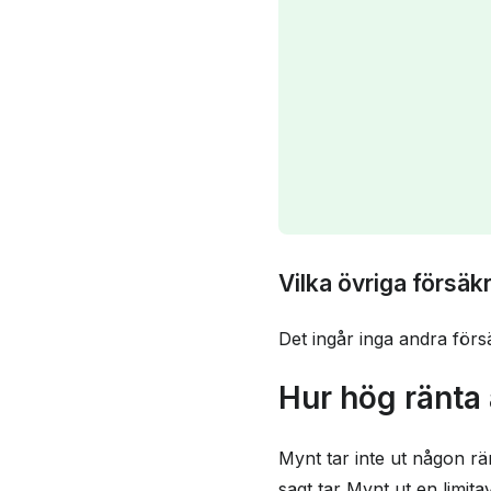
Vilka övriga försäk
Det ingår inga andra förs
Hur hög ränta 
Mynt tar inte ut någon rän
sagt tar Mynt ut en limita