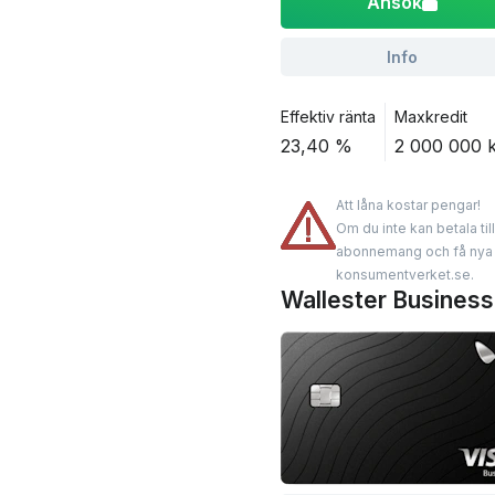
Ansök
Info
Effektiv ränta
Maxkredit
23,40 %
2 000 000 
Att låna kostar pengar!
Om du inte kan betala til
abonnemang och få nya lå
konsumentverket.se.
Wallester Business