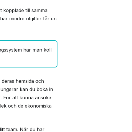
rt kopplade till samma
ar mindre utgifter får en
ngssystem har man koll
å deras hemsida och
 fungerar kan du boka in
r. För att kunna ansöka
orlek och de ekonomiska
ditt team. När du har