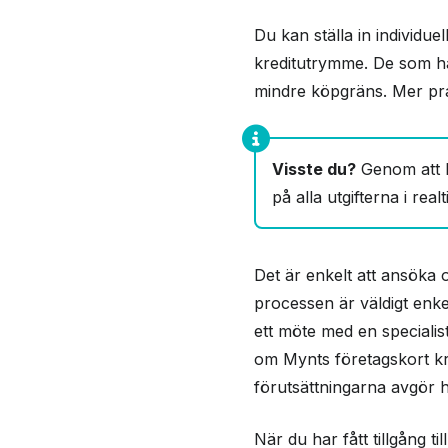
Fakture
Du kan ställa in individue
kreditutrymme. De som ha
Reseför
mindre köpgräns. Mer prakt
Visste du?
Genom att k
på alla utgifterna i realt
Det är enkelt att ansöka
processen är väldigt enke
ett möte med en specialis
om Mynts företagskort krä
förutsättningarna avgör h
När du har fått tillgång t