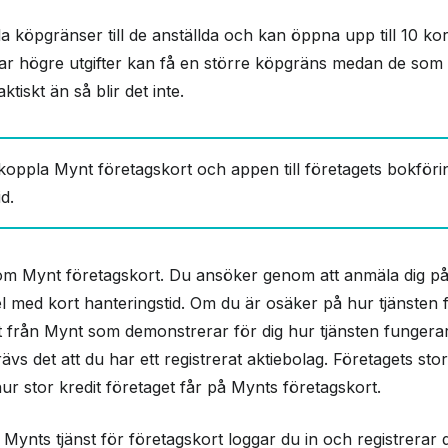
ringsavgift
59 kr
lla köpgränser till de anställda och kan öppna upp till 10 ko
r högre utgifter kan få en större köpgräns medan de som h
säkring
Nej
iskt än så blir det inte.
oppla Mynt företagskort och appen till företagets bokföri
id.
 om Mynt företagskort. Du ansöker genom att anmäla dig p
l med kort hanteringstid. Om du är osäker på hur tjänsten
t från Mynt som demonstrerar för dig hur tjänsten fungera
vs det att du har ett registrerat aktiebolag. Företagets st
ur stor kredit företaget får på Mynts företagskort.
ill Mynts tjänst för företagskort loggar du in och registrerar 