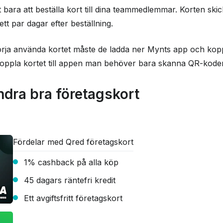
t bara att beställa kort till dina teammedlemmar. Korten skick
tt par dagar efter beställning.
örja använda kortet måste de ladda ner Mynts app och kop
 koppla kortet till appen man behöver bara skanna QR-koden
dra bra företagskort
Fördelar med Qred företagskort
1% cashback på alla köp
45 dagars räntefri kredit
Ett avgiftsfritt företagskort