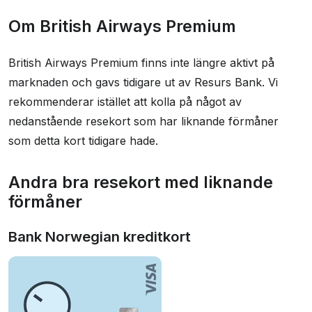
Högt valutapåslag
Google Pay
Om British Airways Premium
Information
British Airways Premium finns inte längre aktivt på
marknaden och gavs tidigare ut av Resurs Bank. Vi
Betalnätverk
mastercard
rekommenderar istället att kolla på något av
nedanstående resekort som har liknande förmåner
Effektiv ränta
25,81 % - 30,95 %
som detta kort tidigare hade.
Uttagsavgift
3,00 % (min 35 kr)
Andra bra resekort med liknande
Valutapåslag
1,97 %
förmåner
Faktureringsavgift
0 kr
Bank Norwegian kreditkort
Reseförsäkring
Ja