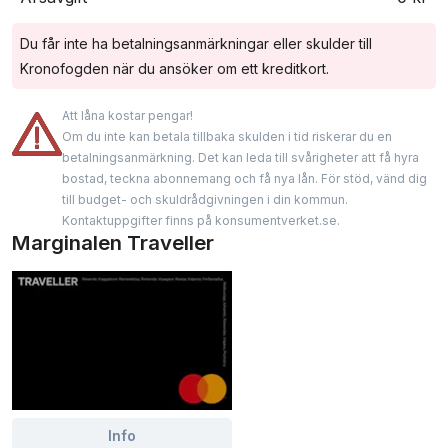
Du får inte ha betalningsanmärkningar eller skulder till
Kronofogden när du ansöker om ett kreditkort.
Att låna kostar pengar!
Om du inte kan betala tillbaka skulden i tid riskerar du en
betalningsanmärkning. Det kan leda till svårigheter att få hyra
bostad, teckna abonnemang och få nya lån. För stöd, vänd dig
till budget- och skuldrådgivningen i din kommun.
Kontaktuppgifter finns på konsumentverket.se.
Marginalen Traveller
Info