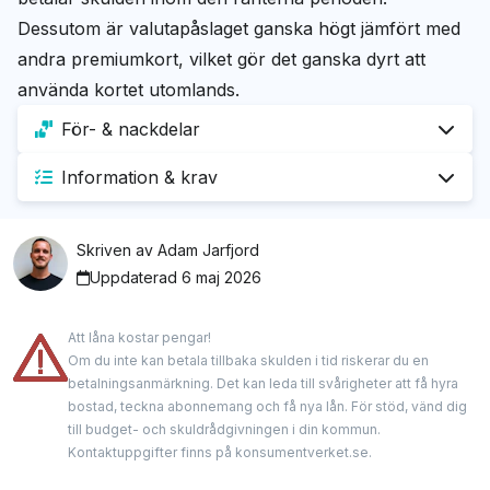
Dessutom är valutapåslaget ganska högt jämfört med
andra premiumkort, vilket gör det ganska dyrt att
använda kortet utomlands.
För- & nackdelar
Information & krav
Fördelar
Krav
Upp till 0,3 bonuspoäng per krona på alla köp
Skriven av
Adam Jarfjord
Få tillgång till lounger världen över
Uppdaterad 6 maj 2026
Ingen betalningsanmärkning
Omfattande reseförsäkring ingår
Du måste vara anställd
Att låna kostar pengar!
Nackdelar
Om du inte kan betala tillbaka skulden i tid riskerar du en
Du måste vara minst 18 gammal
betalningsanmärkning. Det kan leda till svårigheter att få hyra
Endast förmånligt när man flyger med British
bostad, teckna abonnemang och få nya lån. För stöd, vänd dig
Mobilt stöd
Airways
till budget- och skuldrådgivningen i din kommun.
Kontaktuppgifter finns på konsumentverket.se.
Hög ränta
Apple Pay